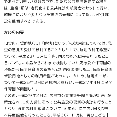
であるが、厳しい財政の中で、新たな公共施設を建てる場合
は、重複・類似・老朽化する公共施設の統廃合とセットで行い、
統廃合により不要となった施設の売却によって新しい公共施
設を整備すべきである。
対応の内容
旧食肉市場跡地（以下「跡地」という。）の活用策については、監
査の意見を受けて検討することとした上で、跡地の利用希望に
ついて、平成23年3月に庁内、国及び県へ照会を行ったとこ
ろ、こども未来局からこれまで検討していた既存公立保育園の
移転から民間保育園の新設へと計画を変更した上、民間保育園
新設用地としての利用希望があった。このため、跡地の一部に
ついて平成25年3月に所属替えを行い、平成27年4月に民間
保育園が開園した。
その後、平成29年2月に「広島市公共施設等総合管理計画」が
策定され、この方針に沿って公共施設の更新の検討を行うこと
となり、跡地の利用希望について、同年6月に庁内、国及び県
へ再度照会を行ったところ、平成30年11月に、再びこども未