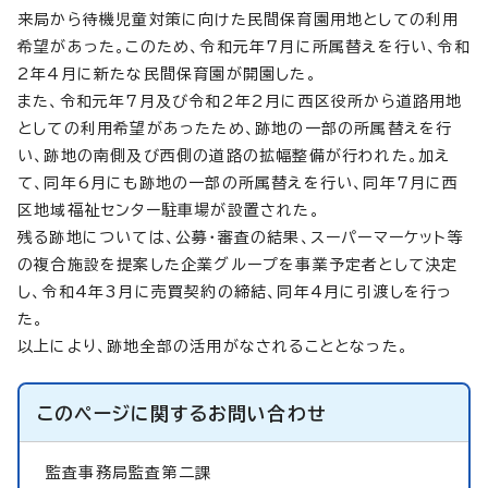
来局から待機児童対策に向けた民間保育園用地としての利用
希望があった。このため、令和元年7月に所属替えを行い、令和
2年4月に新たな民間保育園が開園した。
また、令和元年7月及び令和2年2月に西区役所から道路用地
としての利用希望があったため、跡地の一部の所属替えを行
い、跡地の南側及び西側の道路の拡幅整備が行われた。加え
て、同年6月にも跡地の一部の所属替えを行い、同年7月に西
区地域福祉センター駐車場が設置された。
残る跡地については、公募・審査の結果、スーパーマーケット等
の複合施設を提案した企業グループを事業予定者として決定
し、令和4年3月に売買契約の締結、同年4月に引渡しを行っ
た。
以上により、跡地全部の活用がなされることとなった。
このページに関する
お問い合わせ
監査事務局監査第二課