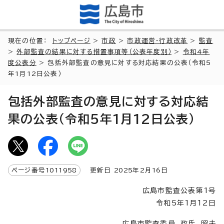
現在の位置：
トップページ
>
市政
>
市政運営・行政改革
>
監査
>
外部監査の結果に対する措置事項等（公表年度別）
>
令和4年
度公表分
> 包括外部監査の意見に対する対応結果の公表（令和5
年1月12日公表）
包括外部監査の意見に対する対応結
果の公表（令和5年1月12日公表）
ページ番号
1011958
更新日
2025
年2月
16
日
広島市監査公表第1号
令和5年1月12日
広島市監査委員 政氏 昭夫