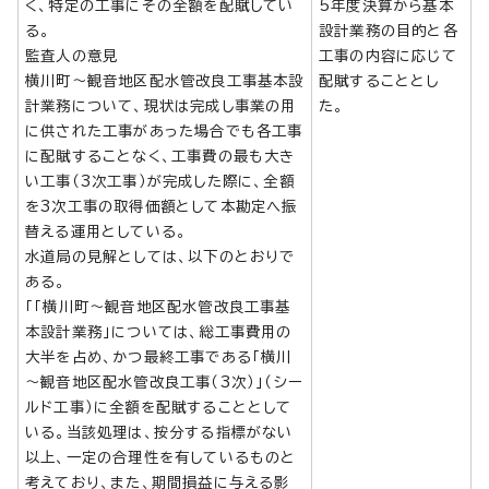
く、特定の工事にその全額を配賦してい
5年度決算から基本
る。
設計業務の目的と各
監査人の意見
工事の内容に応じて
横川町～観音地区配水管改良工事基本設
配賦することとし
計業務について、現状は完成し事業の用
た。
に供された工事があった場合でも各工事
に配賦することなく、工事費の最も大き
い工事（3次工事）が完成した際に、全額
を3次工事の取得価額として本勘定へ振
替える運用としている。
水道局の見解としては、以下のとおりで
ある。
「「横川町～観音地区配水管改良工事基
本設計業務」については、総工事費用の
大半を占め、かつ最終工事である「横川
～観音地区配水管改良工事（3次）」（シー
ルド工事）に全額を配賦することとして
いる。当該処理は、按分する指標がない
以上、一定の合理性を有しているものと
考えており、また、期間損益に与える影