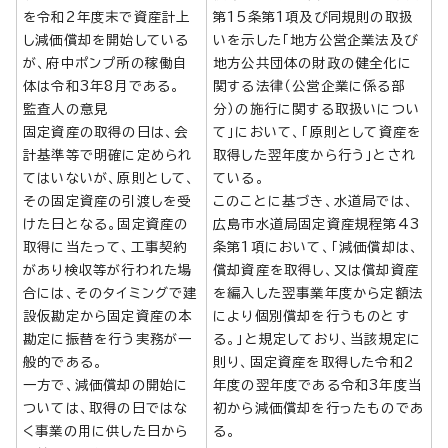
を令和2年度末で資産計上
第15条第1項及び同規則の取扱
し減価償却を開始している
いを示した「地方公営企業法及び
が、府中ポンプ所の稼働自
地方公共団体の財政の健全化に
体は令和3年8月である。
関する法律（公営企業に係る部
監査人の意見
分）の施行に関する取扱いについ
固定資産の取得の日は、会
て」において、「原則として資産を
計基準等で明確に定められ
取得した翌年度から行う」とされ
てはいないが、原則として、
ている。
その固定資産の引渡しを受
このことに基づき、水道局では、
けた日となる。固定資産の
広島市水道局固定資産規程第43
取得に当たって、工事契約
条第1項において、「減価償却は、
があり検収等が行われた場
償却資産を取得し、又は償却資産
合には、そのタイミングで建
を編入した翌事業年度から定額法
設仮勘定から固定資産の本
により個別償却を行うものとす
勘定に振替を行う実務が一
る。」と規定しており、当該規定に
般的である。
則り、固定資産を取得した令和2
一方で、減価償却の開始に
年度の翌年度である令和3年度当
ついては、取得の日ではな
初から減価償却を行ったものであ
く事業の用に供した日から
る。