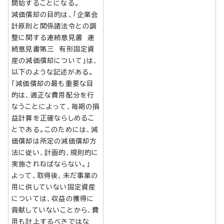
開始することになる。
減価償却の目的は、「企業会
計原則と関係諸法令との調
整に関する連続意見書 連
続意見書第三 有形固定資
産の減価償却について」は、
以下のような記述がある。
「減価償却の最も重要な目
的は、適正な費用配分を行
なうことによって、毎期の損
益計算を正確ならしめるこ
とである。このためには、減
価償却は所定の減価償却方
法に従い、計画的、規則的に
実施されねばならない。」
よって、取得後、未だ事業の
用に供していない固定資産
については、収益の獲得に
貢献していないことから、費
用も計上するべきではな