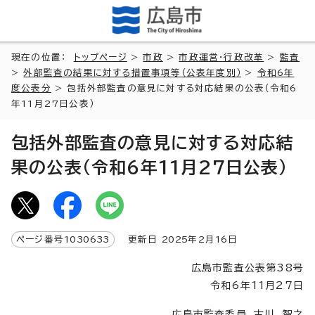
現在の位置：
トップページ
>
市政
>
市政運営・行政改革
>
監査
>
外部監査の結果に対する措置事項等（公表年度別）
>
令和6年
度公表分
> 包括外部監査の意見に対する対応結果の公表（令和6
年11月27日公表）
包括外部監査の意見に対する対応結
果の公表（令和6年11月27日公表）
ページ番号
1030633
更新日
2025
年2月
16
日
広島市監査公表第38号
令和6年11月27日
広島市監査委員 古川 智之