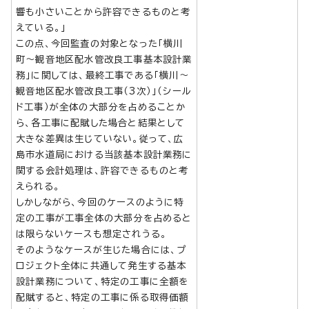
響も小さいことから許容できるものと考
えている。」
この点、今回監査の対象となった「横川
町～観音地区配水管改良工事基本設計業
務」に関しては、最終工事である「横川～
観音地区配水管改良工事（3次）」（シール
ド工事）が全体の大部分を占めることか
ら、各工事に配賦した場合と結果として
大きな差異は生じていない。従って、広
島市水道局における当該基本設計業務に
関する会計処理は、許容できるものと考
えられる。
しかしながら、今回のケースのように特
定の工事が工事全体の大部分を占めると
は限らないケースも想定されうる。
そのようなケースが生じた場合には、プ
ロジェクト全体に共通して発生する基本
設計業務について、特定の工事に全額を
配賦すると、特定の工事に係る取得価額