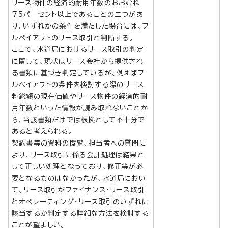
リース物件の経済的耐用年数のおおむね
75パーセント以上であることの二つがあ
り、いずれかの条件を満たした場合には、フ
ルペイアウトのリース取引と判断する。
ここで、水道局におけるリース取引の判定
に関して、現状はリース会社から提供され
る書類に基づき判定しているが、例えばフ
ルペイアウトの条件を検討する際のリース
料総額の現在価値やリース物件の経済的耐
用年数といった情報が読み取れないことか
ら、当該書類だけでは根拠として不十分で
あると考えられる。
契約書等の資料の閲覧、担当者への質問に
より、リース取引に係る会計処理は結果と
して正しい処理となっており、修正等が必
要となるものはなかったが、水道局におい
て、リース取引がファイナンス・リース取引
とオペレーティング・リース取引のいずれに
該当するか判定する詳細な方法を検討する
ことが望ましい。