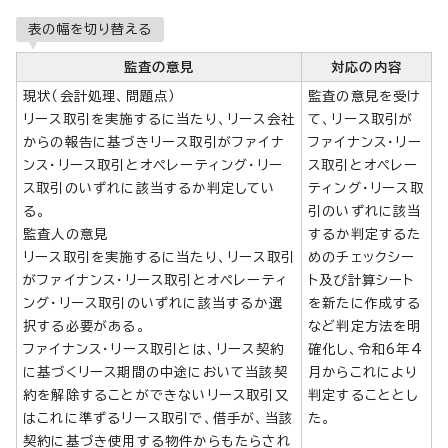
表の幅を切り替える
監査の意見
対応の内容
現状（会計処理、問題点）
監査の意見を受け
リース取引を実施するに当たり、リース会社
て、リース取引が
からの報告に基づきリース取引がファイナ
ファイナンス・リー
ンス・リース取引とオペレーティング・リー
ス取引とオペレー
ス取引のいずれに該当するか判定してい
ティング・リース取
る。
引のいずれに該当
監査人の意見
するか判定するた
リース取引を実施するに当たり、リース取引
めのチェックシー
がファイナンス・リース取引とオペレーティ
ト及び計算シート
ング・リース取引のいずれに該当するか選
を新たに作成する
択する必要がある。
など判定方法を明
ファイナンス・リース取引とは、リース契約
確化し、令和6年4
に基づくリース期間の中途において当該契
月からこれにより
約を解除することができないリース取引又
判定することとし
はこれに準ずるリース取引で、借手が、当該
た。
契約に基づき使用する物件からもたらされ