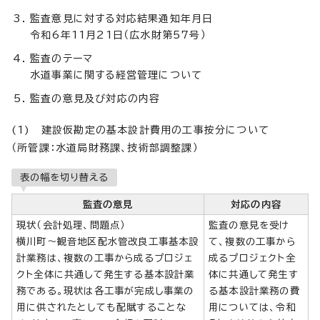
監査意見に対する対応結果通知年月日
令和6年11月21日（広水財第57号）
監査のテーマ
水道事業に関する経営管理について
監査の意見及び対応の内容
(1) 建設仮勘定の基本設計費用の工事按分について
（所管課：水道局財務課、技術部調整課）
表の幅を切り替える
監査の意見
対応の内容
現状（会計処理、問題点）
監査の意見を受け
横川町～観音地区配水管改良工事基本設
て、複数の工事から
計業務は、複数の工事から成るプロジェ
成るプロジェクト全
クト全体に共通して発生する基本設計業
体に共通して発生す
務である。現状は各工事が完成し事業の
る基本設計業務の費
用に供されたとしても配賦することな
用については、令和