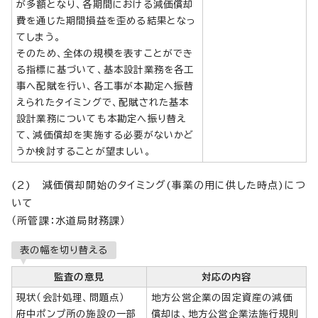
が多額となり、各期間における減価償却
費を通じた期間損益を歪める結果となっ
てしまう。
そのため、全体の規模を表すことができ
る指標に基づいて、基本設計業務を各工
事へ配賦を行い、各工事が本勘定へ振替
えられたタイミングで、配賦された基本
設計業務についても本勘定へ振り替え
て、減価償却を実施する必要がないかど
うか検討することが望ましい。
(2) 減価償却開始のタイミング(事業の用に供した時点)につ
いて
（所管課：水道局財務課）
表の幅を切り替える
監査の意見
対応の内容
現状（会計処理、問題点）
地方公営企業の固定資産の減価
府中ポンプ所の施設の一部
償却は、地方公営企業法施行規則