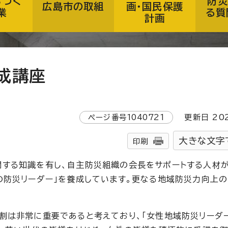
ちづく
防災
広島市の取組
画・国民保護
業
る質
計画
成講座
ページ番号
1040721
更新日
20
大きな文字
印刷
する知識を有し、自主防災組織の会長をサポートする人材が
の防災リーダー」を養成しています。更なる地域防災力向上の
割は非常に重要であると考えており、「女性地域防災リーダ