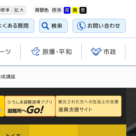
標準
拡大
背景色
よくある質問
検索
お問い合わせ
ーツ
原爆・平和
市政
養成講座
被災された方への生活上の支援
ひろしま避難誘導アプリ
復興支援サイト