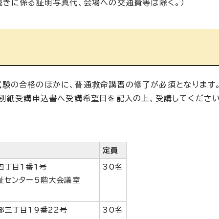
続きに係る証明写真代、会場への交通費等は除く。）
試験の合格のほかに、普通救命講習の修了が必須となります
、別紙受講申込書へ受講希望日を記入の上、受講してください
定員
四丁目1番1号
30名
祉センター5階大会議室
部三丁目19番22号
30名