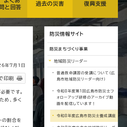
 よくあ
過去の災害
復興支援
問と回答
防災情報サイト
防災まちづくり事業
地域防災リーダー
26
年7月1日
普通救命講習の受講について（広
で印刷
島市地域防災リーダー向け）
令和8年度第1回広島市防災士フ
必要です。
ォローアップ研修のアーカイブ動
ため、多く
画を配信しています！
令和8年度広島市防災士養成講座
ーの割合を