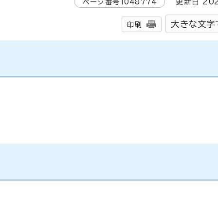
ページ番号
1048774
更新日
20
大きな文字
印刷