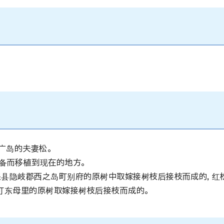
广岛的夫妻松。
备而移植到现在的地方。
从岛根县隐岐郡西之岛町别府的原树中取嫁接树枝后接枝而成的，红松
太町东母里的原树取嫁接树枝后接枝而成的。