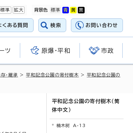
標準
拡大
背景色
よくある質問
検索
お問い合わせ
ーツ
原爆・平和
市政
存・継承
>
平和記念公園の寄付樹木
>
平和記念公園の
平和記念公園の寄付樹木（简
体中文）
楠木树 A-13