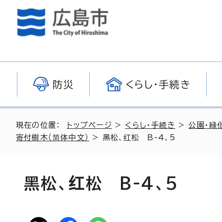
防災
くらし・手続き
現在の位置：
トップページ
>
くらし・手続き
>
公園・緑
寄付樹木（简体中文）
>
黑松、红松 B-4、5
黑松、红松 B-4、5