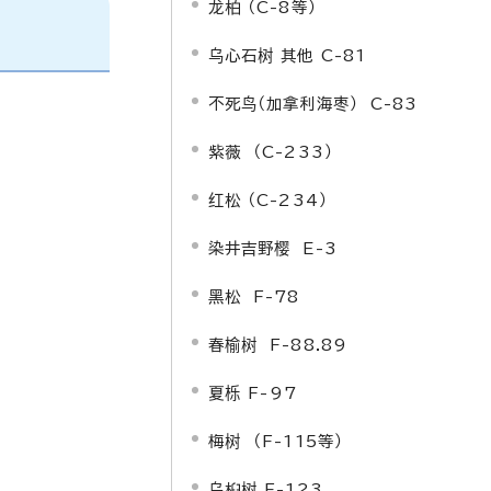
龙柏 （C-8等）
乌心石树 其他 C-81
不死鸟（加拿利海枣） C-83
紫薇 （C-233）
红松 （C-234）
染井吉野樱 E-3
黑松 F-78
春榆树 F-88.89
夏栎
F-97
梅树 （F-115等）
乌桕树 F-123