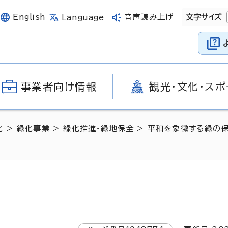
English
音声読み上げ
文字サイズ
Language
事業者向け情報
観光・文化・スポ
化
>
緑化事業
>
緑化推進・緑地保全
>
平和を象徴する緑の保