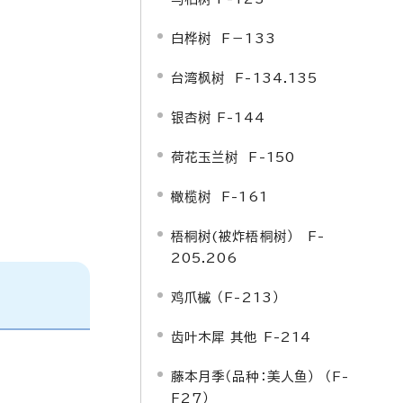
白桦树 F－133
台湾枫树 F-134.135
银杏树 F-144
荷花玉兰树 F-150
橄榄树 F-161
梧桐树(被炸梧桐树） F-
205.206
鸡爪槭 （F-213）
齿叶木犀 其他 F-214
藤本月季（品种：美人鱼） （F-
F27）