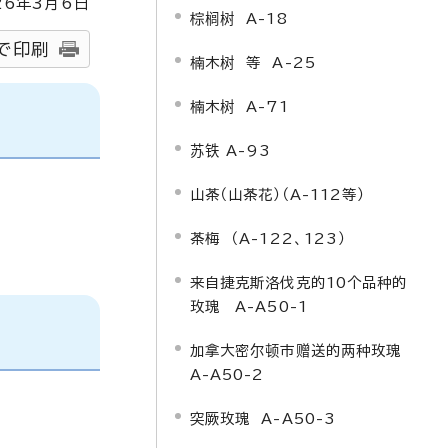
26
年3月6日
棕榈树 A-18
で印刷
楠木树 等 A-25
楠木树 A-71
苏铁 A-93
山茶（山茶花）（A-112等）
茶梅 （A-122、123）
来自捷克斯洛伐克的10个品种的
玫瑰 A-A50-1
加拿大密尔顿市赠送的两种玫瑰
A-A50-2
突厥玫瑰 A-A50-3