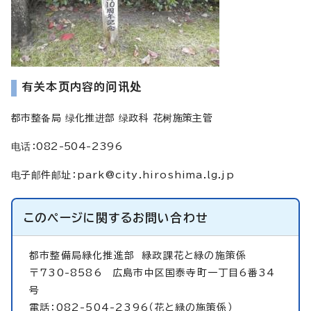
有关本页内容的问讯处
都市整备局 绿化推进部 绿政科 花树施策主管
电话：082-504-2396
电子邮件邮址
：
park@city.hiroshima.lg.jp
このページに関する
お問い合わせ
都市整備局緑化推進部
緑政課花と緑の施策係
〒730-8586 広島市中区国泰寺町一丁目6番34
号
電話：082-504-2396（花と緑の施策係）