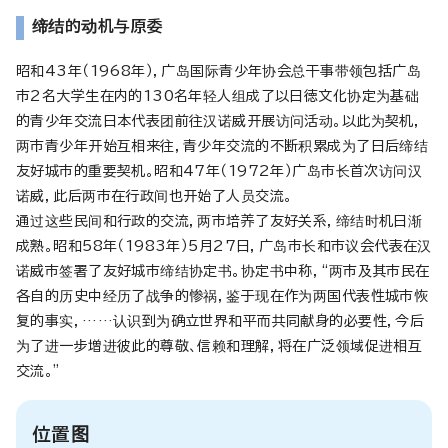
缔结的动机与原委
昭和43年（1968年），广岛国际青少年协会总干事带领包括广岛
市2名大学生在内的130名年轻人组成了以日徳文化协定为基础
的青少年交流日本代表团前往汉诺威开展访问活动。以此为契机，
两市青少年开始互相来往，青少年交流的不断积累成为了日后缔结
友好城市的重要契机。昭和47年（1972年）广岛市长首次访问汉
诺威，此后两市在行政间也开始了人员交流。
通过这些民间和行政的交流，两市培养了友好关系，缔结时机日渐
成熟。昭和58年（1983年）5月27日，广岛市长和市议会代表在汉
诺威市签署了友好城市缔结协定书。协定书中称，“两市及其市民在
各自的历史中经历了战争的惨祸，鉴于现在作为两国代表性城市恢
复的事实，……认识到为确立世界和平而共同献身的必要性，今后
为了进一步増进彼此的尊敬、信赖和理解，将在广泛领域促进相互
交流。”
位置图