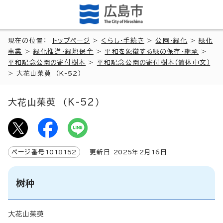
現在の位置：
トップページ
>
くらし・手続き
>
公園・緑化
>
緑化
事業
>
緑化推進・緑地保全
>
平和を象徴する緑の保存・継承
>
平和記念公園の寄付樹木
>
平和記念公園の寄付樹木（简体中文）
>
大花山茱萸 （K-52）
大花山茱萸 （K-52）
ページ番号
1018152
更新日
2025
年2月
16
日
树种
大花山茱萸