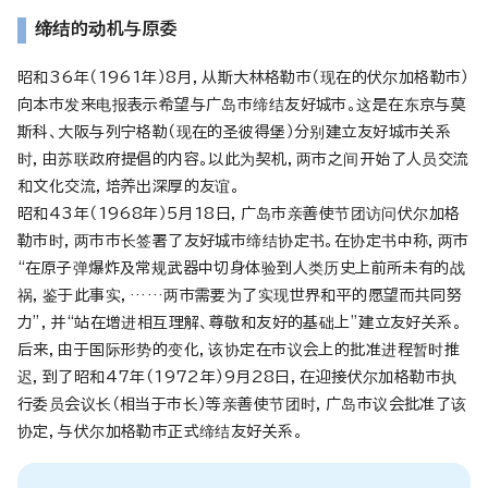
缔结的动机与原委
昭和36年（1961年）8月，从斯大林格勒市（现在的伏尔加格勒市）
向本市发来电报表示希望与广岛市缔结友好城市。这是在东京与莫
斯科、大阪与列宁格勒（现在的圣彼得堡）分别建立友好城市关系
时，由苏联政府提倡的内容。以此为契机，两市之间开始了人员交流
和文化交流，培养出深厚的友谊。
昭和43年（1968年）5月18日，广岛市亲善使节团访问伏尔加格
勒市时，两市市长签署了友好城市缔结协定书。在协定书中称，两市
“在原子弹爆炸及常规武器中切身体验到人类历史上前所未有的战
祸，鉴于此事实，……两市需要为了实现世界和平的愿望而共同努
力”，并“站在増进相互理解、尊敬和友好的基础上”建立友好关系。
后来，由于国际形势的变化，该协定在市议会上的批准进程暂时推
迟，到了昭和47年（1972年）9月28日，在迎接伏尔加格勒市执
行委员会议长（相当于市长）等亲善使节团时，广岛市议会批准了该
协定，与伏尔加格勒市正式缔结友好关系。