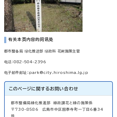
有关本页内容的问讯处
都市整备局 绿化推进部 绿政科 花树施策主管
电话：082-504-2396
电子邮件邮址
：
park@city.hiroshima.lg.jp
このページに関する
お問い合わせ
都市整備局緑化推進部
緑政課花と緑の施策係
〒730-8586 広島市中区国泰寺町一丁目6番34
号