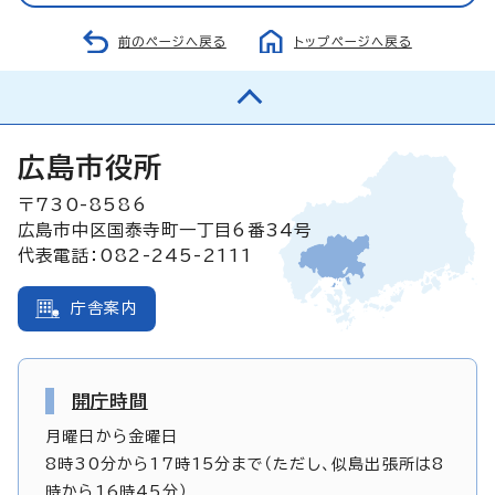
前のページへ戻る
トップページへ戻る
広島市役所
〒730-8586
広島市中区国泰寺町一丁目6番34号
代表電話：082-245-2111
庁舎案内
開庁時間
月曜日から金曜日
8時30分から17時15分まで（ただし、似島出張所は8
時から16時45分）