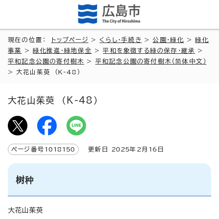
現在の位置：
トップページ
>
くらし・手続き
>
公園・緑化
>
緑化
事業
>
緑化推進・緑地保全
>
平和を象徴する緑の保存・継承
>
平和記念公園の寄付樹木
>
平和記念公園の寄付樹木（简体中文）
>
大花山茱萸 （K-48）
大花山茱萸 （K-48）
ページ番号
1018150
更新日
2025
年2月
16
日
树种
大花山茱萸