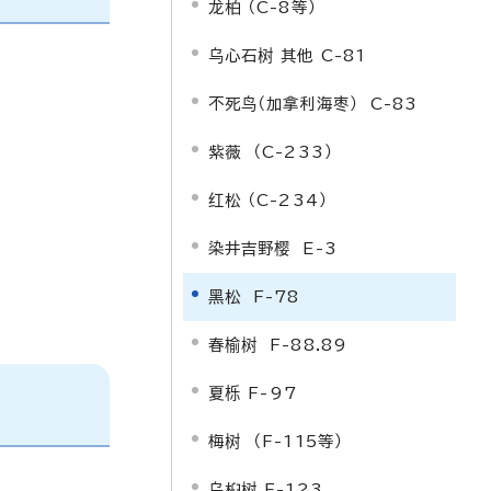
龙柏 （C-8等）
乌心石树 其他 C-81
不死鸟（加拿利海枣） C-83
紫薇 （C-233）
红松 （C-234）
染井吉野樱 E-3
黑松 F-78
春榆树 F-88.89
夏栎
F-97
梅树 （F-115等）
乌桕树 F-123