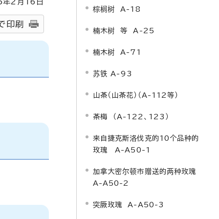
5
年2月
16
日
棕榈树 A-18
で印刷
楠木树 等 A-25
楠木树 A-71
苏铁 A-93
山茶（山茶花）（A-112等）
茶梅 （A-122、123）
来自捷克斯洛伐克的10个品种的
玫瑰 A-A50-1
加拿大密尔顿市赠送的两种玫瑰
A-A50-2
突厥玫瑰 A-A50-3