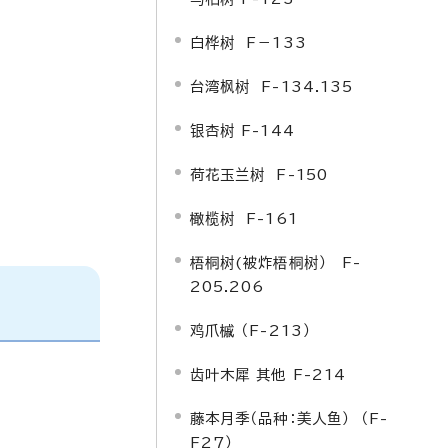
白桦树 F－133
台湾枫树 F-134.135
银杏树 F-144
荷花玉兰树 F-150
橄榄树 F-161
梧桐树(被炸梧桐树） F-
205.206
鸡爪槭 （F-213）
齿叶木犀 其他 F-214
藤本月季（品种：美人鱼） （F-
F27）