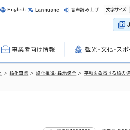
English
音声読み上げ
文字サイズ
Language
事業者向け情報
観光・文化・スポ
化
>
緑化事業
>
緑化推進・緑地保全
>
平和を象徴する緑の保