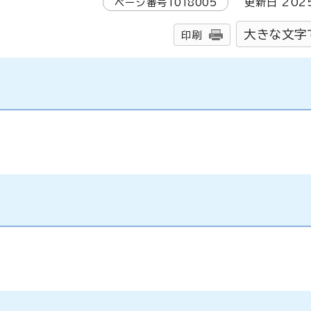
ページ番号
1018005
更新日
202
大きな文字
印刷