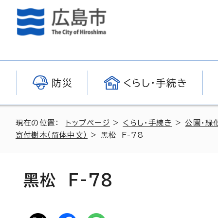
防災
くらし・手続き
現在の位置：
トップページ
>
くらし・手続き
>
公園・緑
寄付樹木（简体中文）
>
黑松 F-78
黑松 F-78