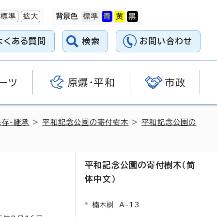
標準
拡大
背景色
よくある質問
検索
お問い合わせ
ーツ
原爆・平和
市政
存・継承
>
平和記念公園の寄付樹木
>
平和記念公園の
平和記念公園の寄付樹木（简
体中文）
楠木树 A-13