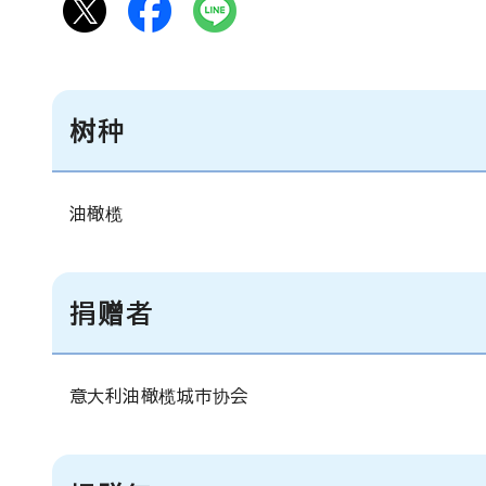
树种
油橄榄
捐赠者
意大利油橄榄城市协会