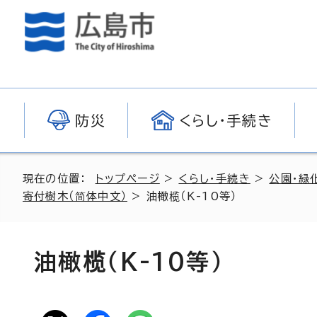
防災
くらし・手続き
現在の位置：
トップページ
>
くらし・手続き
>
公園・緑
寄付樹木（简体中文）
>
油橄榄（K-10等）
油橄榄（K-10等）