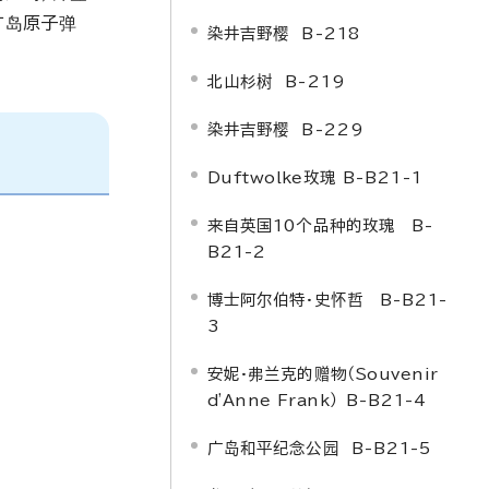
广岛原子弹
染井吉野樱 B-218
北山杉树 B-219
染井吉野樱 B-229
Duftwolke
玫瑰 B-B21-1
来自英国10个品种的玫瑰 B-
B21-2
博士阿尔伯特·史怀哲 B-B21-
3
安妮·弗兰克的赠物
（
Souvenir
d'Anne Frank
）
B-B21-4
广岛和平纪念公园 B-B21-5