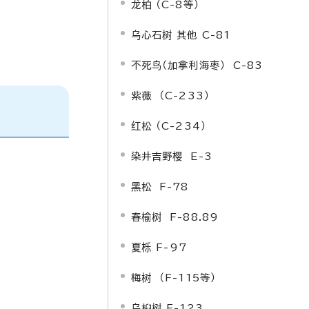
龙柏 （C-8等）
乌心石树 其他 C-81
不死鸟（加拿利海枣） C-83
紫薇 （C-233）
红松 （C-234）
染井吉野樱 E-3
黑松 F-78
春榆树 F-88.89
夏栎
F-97
梅树 （F-115等）
乌桕树 F-123