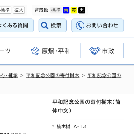
標準
拡大
背景色
よくある質問
検索
お問い合わせ
ーツ
原爆・平和
市政
存・継承
>
平和記念公園の寄付樹木
>
平和記念公園の
平和記念公園の寄付樹木（简
体中文）
楠木树 A-13