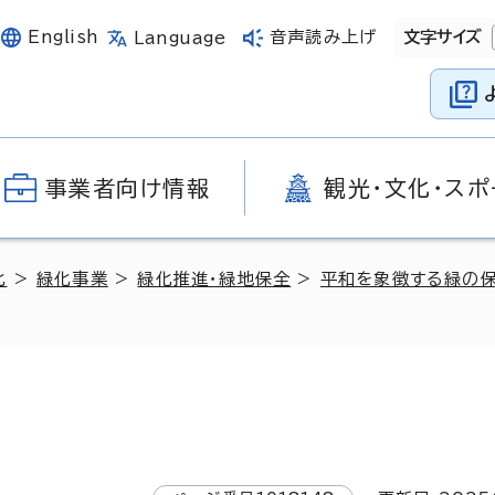
English
音声読み上げ
文字サイズ
Language
事業者向け情報
観光・文化・スポ
化
>
緑化事業
>
緑化推進・緑地保全
>
平和を象徴する緑の保