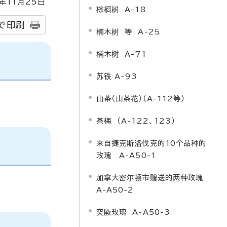
年
11
月
25
日
棕榈树 A-18
で印刷
楠木树 等 A-25
楠木树 A-71
苏铁 A-93
山茶（山茶花）（A-112等）
茶梅 （A-122、123）
来自捷克斯洛伐克的10个品种的
玫瑰 A-A50-1
加拿大密尔顿市赠送的两种玫瑰
A-A50-2
突厥玫瑰 A-A50-3