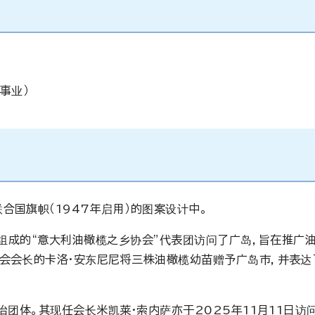
念事业
）
合国旗帜（1947年启用）的图案设计中。
体组成的“意大利油橄榄之乡协会”代表团访问了广岛，旨在推广
会会长的卡洛·安东尼尼将三株油橄榄幼苗赠予广岛市，并表达
治团体。其现任会长米凯莱·索内萨亦于2025年11月11日访