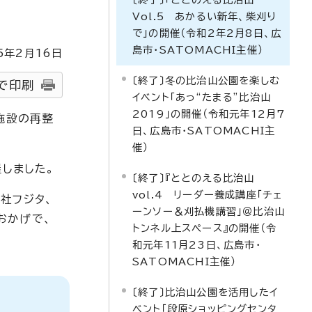
Vol.5 あかるい新年、柴刈り
で」の開催（令和2年2月8日、広
島市・SATOMACHI主催）
5
年2月
16
日
〔終了〕冬の比治山公園を楽しむ
で印刷
イベント「あっ“たまる”比治山
2019」の開催（令和元年12月7
施設の再整
日、広島市・SATOMACHI主
催）
催しました。
〔終了〕『ととのえる比治山
vol.4 リーダー養成講座「チェ
社フジタ、
ーンソー＆刈払機講習」＠比治山
おかげで、
トンネル上スペース』の開催（令
和元年11月23日、広島市・
SATOMACHI主催）
〔終了〕比治山公園を活用したイ
ベント「段原ショッピングセンタ