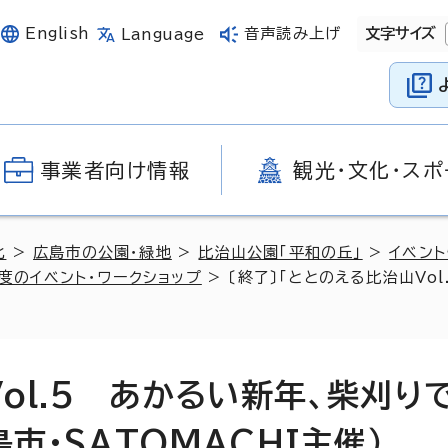
English
音声読み上げ
文字サイズ
Language
事業者向け情報
観光・文化・スポ
化
>
広島市の公園・緑地
>
比治山公園「平和の丘」
>
イベント
度のイベント・ワークショップ
> 〔終了〕「ととのえる比治山Vo
ol.5 あかるい新年、柴刈り
市・SATOMACHI主催）