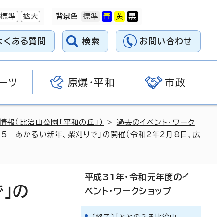
標準
拡大
背景色
よくある質問
検索
お問い合わせ
ーツ
原爆・平和
市政
情報（比治山公園「平和の丘」）
>
過去のイベント・ワーク
l.5 あかるい新年、柴刈りで」の開催（令和2年2月8日、広
平成31年・令和元年度のイ
で」の
ベント・ワークショップ
〔終了〕「ととのえる比治山