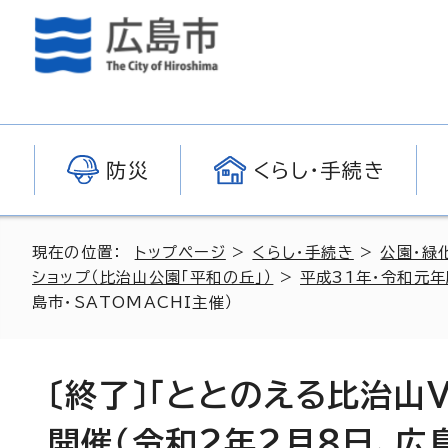
防災
くらし・手続き
現在の位置：
トップページ
>
くらし・手続き
>
公園・緑
ショップ（比治山公園「平和の丘」）
>
平成31年・令和元年
島市・SATOMACHI主催）
〔終了〕「ととのえる比治山V
開催（令和2年2月8日、広島