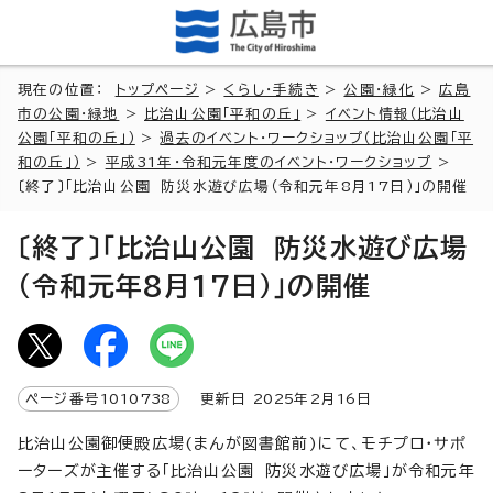
現在の位置：
トップページ
>
くらし・手続き
>
公園・緑化
>
広島
市の公園・緑地
>
比治山公園「平和の丘」
>
イベント情報（比治山
公園「平和の丘」）
>
過去のイベント・ワークショップ（比治山公園「平
和の丘」）
>
平成31年・令和元年度のイベント・ワークショップ
>
〔終了〕「比治山公園 防災水遊び広場（令和元年8月17日）」の開催
〔終了〕「比治山公園 防災水遊び広場
（令和元年8月17日）」の開催
ページ番号
1010738
更新日
2025
年2月
16
日
比治山公園御便殿広場(まんが図書館前)にて、モチプロ・サポ
ーターズが主催する「比治山公園 防災水遊び広場」が令和元年