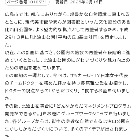
ページ番号
1010731
更新日
2025
年2月
16
日
広島市では、都心にありながら、緑豊かな自然環境に恵まれる
とともに、現代美術館やまんが図書館といった文化施設のある
比治山公園を、より魅力的な拠点として再整備するため、平成
29年3月に「比治山公園『平和の丘』基本計画」を策定しまし
た。
現在、この計画に基づき、公園内の施設の再整備を段階的に進
めていくとともに、比治山公園のにぎわいづくりや魅力向上の
ための取組を進めています。
その取組の一環として、今回は、サッカーU-17日本女子代表
のチームドクターを務めた経歴を持つ長尾雅史氏をお招きし、
ドクターの視点からの「からだづくり」に関するお話を伺いまし
た。
その後、比治山を舞台に「どんなからだマネジメントプログラム
開発ができるか。」をお題にグループワークショップを行いまし
た。各グループからは、街中の身近な自然である比治山公園を
生かしたからだづくりについて、多くのアイデアが出されまし
た。