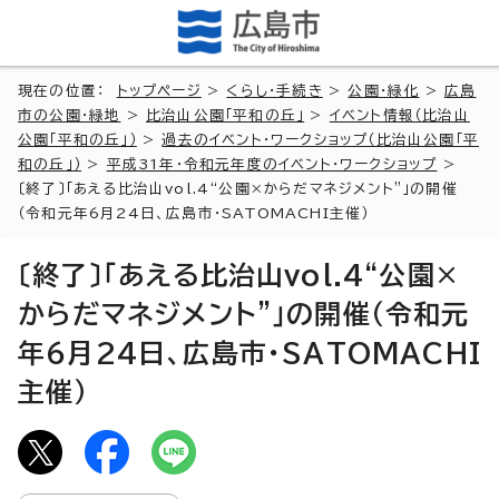
現在の位置：
トップページ
>
くらし・手続き
>
公園・緑化
>
広島
市の公園・緑地
>
比治山公園「平和の丘」
>
イベント情報（比治山
公園「平和の丘」）
>
過去のイベント・ワークショップ（比治山公園「平
和の丘」）
>
平成31年・令和元年度のイベント・ワークショップ
>
〔終了〕「あえる比治山vol.4“公園×からだマネジメント”」の開催
（令和元年6月24日、広島市・SATOMACHI主催）
〔終了〕「あえる比治山vol.4“公園×
からだマネジメント”」の開催（令和元
年6月24日、広島市・SATOMACHI
主催）