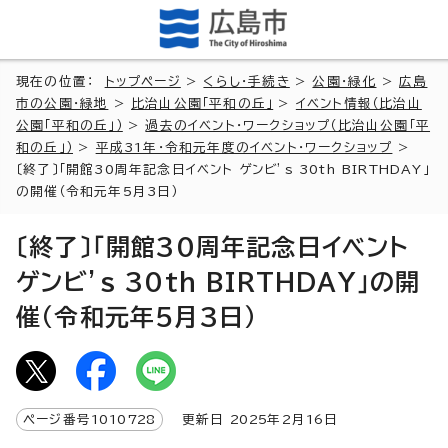
現在の位置：
トップページ
>
くらし・手続き
>
公園・緑化
>
広島
市の公園・緑地
>
比治山公園「平和の丘」
>
イベント情報（比治山
公園「平和の丘」）
>
過去のイベント・ワークショップ（比治山公園「平
和の丘」）
>
平成31年・令和元年度のイベント・ワークショップ
>
〔終了〕「開館30周年記念日イベント ゲンビ’s 30th BIRTHDAY」
の開催（令和元年5月3日）
〔終了〕「開館30周年記念日イベント
ゲンビ’s 30th BIRTHDAY」の開
催（令和元年5月3日）
ページ番号
1010728
更新日
2025
年2月
16
日