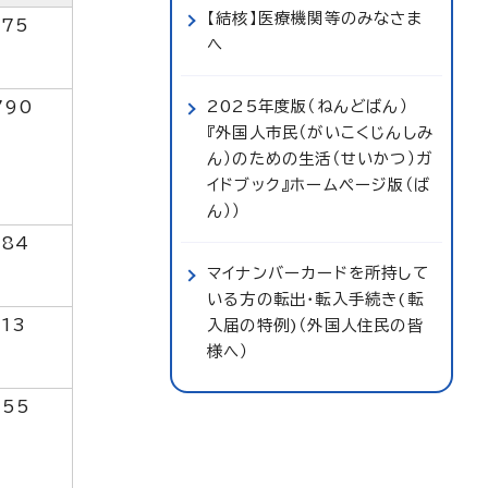
【結核】医療機関等のみなさま
175
へ
2025年度版（ねんどばん）
790
『外国人市民（がいこくじんしみ
ん）のための生活（せいかつ）ガ
イドブック』ホームページ版（ば
ん））
184
マイナンバーカードを所持して
いる方の転出・転入手続き(転
113
入届の特例)（外国人住民の皆
様へ）
255