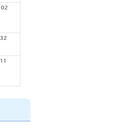
602
832
11