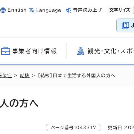
English
音声読み上げ
文字サイズ
Language
事業者向け情報
観光・文化・スポ
感染症
>
結核
> 【結核】日本で生活する外国人の方へ
国人の方へ
ページ番号
1043317
更新日
20