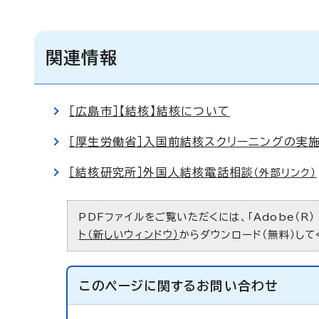
関連情報
［広島市］【結核】結核について
［厚生労働省］入国前結核スクリーニングの実
［結核研究所］外国人結核電話相談
（外部リンク）
PDFファイルをご覧いただくには、「Adobe（R）
ト（新しいウィンドウ）
からダウンロード（無料）して
このページに関する
お問い合わせ