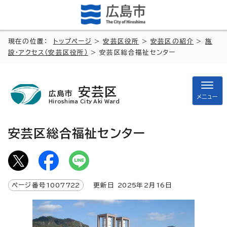
現在の位置：
トップページ
>
安芸区役所
>
安芸区の紹介
>
施
設・アクセス（安芸区役所）
> 安芸区総合福祉センター
安芸区
広島市
メニュー
Hiroshima City Aki Ward
安芸区総合福祉センター
ページ番号
1007722
更新日
2025
年2月
16
日