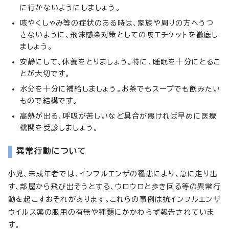
に行かないようにしましょう。
咳やくしゃみ等の症状のある時は、家族や周りの方へうつ
さないように、飛沫感染対策としての咳エチケットを徹底し
ましょう。
安静にして、休養をとりましょう。特に、睡眠を十分にとるこ
とが大切です。
水分を十分に補給しましょう。お茶でもスープでも飲みたい
もので結構です。
高熱が出る、呼吸が苦しいなど具合が悪ければ早めに医療
機関を受診しましょう。
異常行動について
小児、未成年者では、インフルエンザの罹患により、急に走り出
す、部屋から飛び出そうとする、ウロウロと歩き回る等の異常行
動を起こすおそれがあります。これらの事例は抗インフルエンザ
ウイルス薬の服用の有無や種類にかかわらず報告されていま
す。