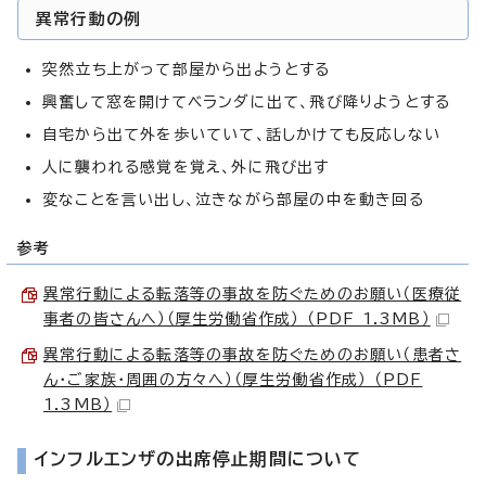
異常行動の例
突然立ち上がって部屋から出ようとする
興奮して窓を開けてベランダに出て、飛び降りようとする
自宅から出て外を歩いていて、話しかけても反応しない
人に襲われる感覚を覚え、外に飛び出す
変なことを言い出し、泣きながら部屋の中を動き回る
参考
異常行動による転落等の事故を防ぐためのお願い（医療従
事者の皆さんへ）（厚生労働省作成） （PDF 1.3MB）
異常行動による転落等の事故を防ぐためのお願い（患者さ
ん・ご家族・周囲の方々へ）（厚生労働省作成） （PDF
1.3MB）
インフルエンザの出席停止期間について