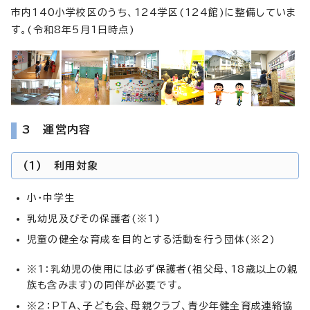
市内140小学校区のうち、124学区(124館)に整備していま
す。(令和8年5月1日時点)
3 運営内容
(1) 利用対象
小・中学生
乳幼児及びその保護者(※1)
児童の健全な育成を目的とする活動を行う団体(※2)
※1：乳幼児の使用には必ず保護者(祖父母、18歳以上の親
族も含みます)の同伴が必要です。
※2：PTA、子ども会、母親クラブ、青少年健全育成連絡協