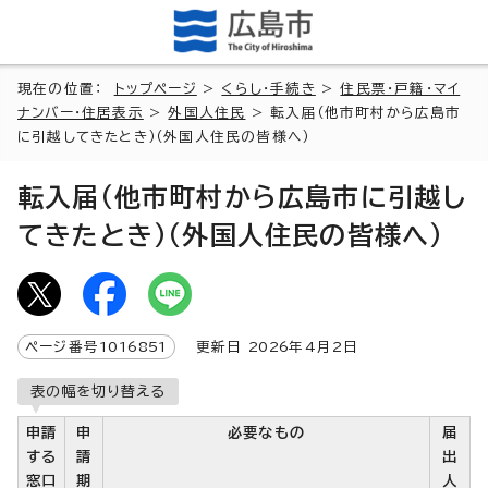
現在の位置：
トップページ
>
くらし・手続き
>
住民票・戸籍・マイ
ナンバー・住居表示
>
外国人住民
> 転入届（他市町村から広島市
に引越してきたとき）（外国人住民の皆様へ）
転入届（他市町村から広島市に引越し
てきたとき）（外国人住民の皆様へ）
ページ番号
1016851
更新日
2026
年4月2日
表の幅を切り替える
申請
申
必要なもの
届
する
請
出
窓口
期
人