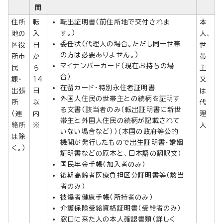
間
住所
転
転出証明書（前住所地で交付されま
本
す。）
地の
入
人、
委任状（代理人の場合。ただし同一世帯
区役
日
世
の方は必要ありません。）
所市
か
帯
マイナンバーカード（現在お持ちの場
民
ら
主
合）
課・
14
又
在留カード・特別永住者証明書
出張
日
は
外国人住民の世帯主との続柄を証明す
所
以
代
る文書（該当者のみ（転出証明書に新世
（連
内
理
帯主と外国人住民の続柄が記載されて
絡所
※
人
いない場合など））(本国の政府等公的
は除
機関が発行したもので出生証明書・婚姻
く。）
証明書などの原本と、日本語の翻訳文）
国民年金手帳（加入者のみ）
後期高齢者医療負担区分証明書等（該当
者のみ）
被爆者健康手帳（所持者のみ）
介護保険受給資格証明書（受給者のみ）
窓口に来た人の本人確認書類（詳しく