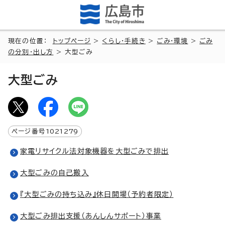
現在の位置：
トップページ
>
くらし・手続き
>
ごみ・環境
>
ごみ
の分別・出し方
> 大型ごみ
大型ごみ
ページ番号
1021279
家電リサイクル法対象機器を大型ごみで排出
大型ごみの自己搬入
『大型ごみの持ち込み』休日開場（予約者限定）
大型ごみ排出支援（あんしんサポート）事業