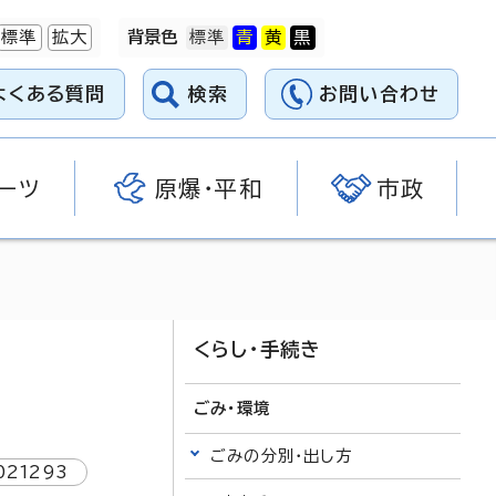
標準
拡大
背景色
よくある質問
検索
お問い合わせ
ーツ
原爆・平和
市政
くらし・手続き
ごみ・環境
ごみの分別・出し方
021293