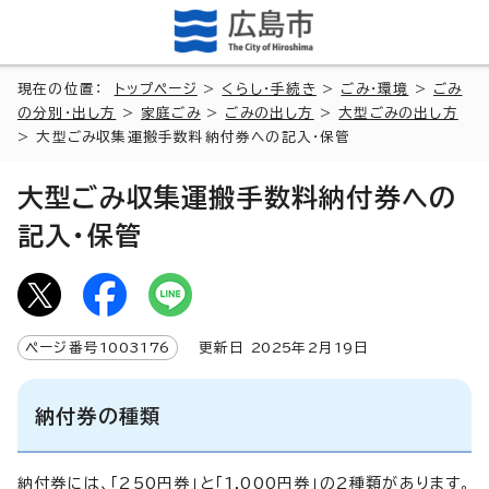
現在の位置：
トップページ
>
くらし・手続き
>
ごみ・環境
>
ごみ
の分別・出し方
>
家庭ごみ
>
ごみの出し方
>
大型ごみの出し方
> 大型ごみ収集運搬手数料納付券への記入・保管
大型ごみ収集運搬手数料納付券への
記入・保管
ページ番号
1003176
更新日
2025
年2月
19
日
納付券の種類
納付券には、「250円券」と「1,000円券」の2種類があります。