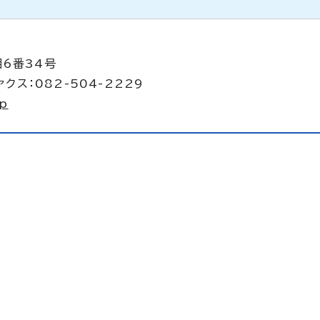
目6番34号
クス：082-504-2229
jp