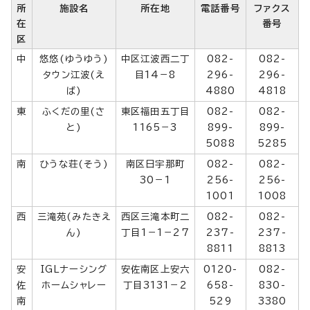
所
施設名
所在地
電話番号
ファクス
在
番号
区
中
悠悠(ゆうゆう)
中区江波西二丁
082-
082-
タウン江波(え
目14－8
296-
296-
ば)
4880
4818
東
ふくだの里(さ
東区福田五丁目
082-
082-
と)
1165－3
899-
899-
5088
5285
南
ひうな荘(そう)
南区日宇那町
082-
082-
30－1
256-
256-
1001
1008
西
三滝苑(みたきえ
西区三滝本町二
082-
082-
ん)
丁目1－1－27
237-
237-
8811
8813
安
IGLナーシング
安佐南区上安六
0120-
082-
佐
ホームシャレー
丁目3131－2
658-
830-
南
529
3380