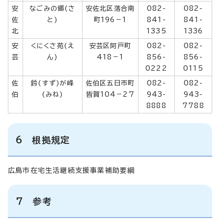
安
なごみの郷(さ
安佐北区落合南
082-
082-
佐
と)
町196－1
841-
841-
北
1335
1336
安
くにくさ苑(え
安芸区阿戸町
082-
082-
芸
ん)
418－1
856-
856-
0222
0115
佐
鈴(すず)が峰
佐伯区五日市町
082-
082-
伯
(みね)
皆賀104－27
943-
943-
8888
7788
6 根拠規定
広島市在宅生活継続支援事業補助要綱
7 参考