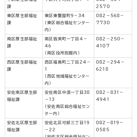
課
2570
東区厚生部福祉
東区東蟹屋町9－34
082－568－
課
（東区総合福祉センター
7730
内）
南区厚生部福祉
南区皆実町一丁目4－
082－250－
課
46
4107
（南区役所別館内）
西区厚生部福祉
西区福島町二丁目24－
082－294－
課
1
6218
（西区地域福祉センター
内）
安佐南区厚生部
安佐南区中須一丁目38
082－831－
福祉課
－13
4941
（安佐南区総合福祉セン
ター内）
安佐北区厚生部
安佐北区可部三丁目19
082－819－
福祉課
－22
0585
（安佐北区総合福祉セン