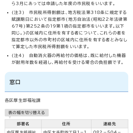
ら3月にあっては申請した年度の市民税をいいます。
(注3) 市民税所得割額は、地方税法第318条に規定する
賦課期日において指定都市(地方自治法(昭和22年法律第
67号)第252条の19第1項の指定都市をいいます。以下
同じ。)の区域内に住所を有する者について、これらの者を
指定都市以外の市町村の区域内に住所を有する者とみなし
て算定した市民税所得割額をいいます。
(注4) 自動消火器の再給付の価格は、既に給付した機器
が耐用年数を経過し、再給付を受ける場合の負担額です。
窓口
各区厚生部福祉課
表の幅を切り替える
部署名
住所
連絡先
中区厚生部福祉
中区大手町四丁目1－1
082－504－