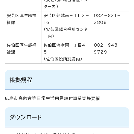
ター内）
安芸区厚生部福
安芸区船越南三丁目2－
082－821－
祉課
16
2808
（安芸区総合福祉センタ
ー内）
佐伯区厚生部福
佐伯区海老園一丁目4－
082－943－
祉課
5
9729
（佐伯区役所別館内）
根拠規程
広島市高齢者等日常生活用具給付事業実施要綱
ダウンロード