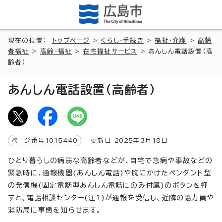
現在の位置：
トップページ
>
くらし・手続き
>
福祉・介護
>
高齢
者福祉
>
高齢・福祉
>
在宅福祉サービス
> あんしん電話設置（高
齢者）
あんしん電話設置（高齢者）
ページ番号
1015440
更新日
2025
年3月
18
日
ひとり暮らしの病弱な高齢者などが、自宅で急病や事故などの
緊急時に、通報機器(あんしん電話)や胸にかけたペンダント型
の発信機(固定電話型あんしん電話にのみ付属)のボタンを押
すと、電話相談センター(注1)が通報を受信し、近隣の協力員や
消防局に事態を知らせます。