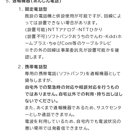
通報機器
(あんしん電話)
固定電話型
既設の電話機と併設使用が可能ですが、回線によ
っては設置できない場合があります。
(設置可能)NTTアナログ・NTTひかり
(設置不可)ソフトバンクおうちのでんわ・Kddiホ
ームプラス・ちゅぴCom等のケーブルテレビ
※その外の回線は事業委託先が設置可能かを確
認します。
携帯電話型
専用の携帯電話(ソフトバンク)を通報機器として
貸与しますが、
自宅外での緊急時の対応や相談対応を行うもの
ではありません。自宅以外での利用・持ち出しはし
ないでください。
また、あくまで通報機器であるため、サスケセンタ
ーとしか通話できません。
電波を利用しているため、自宅内でも電波状況の
悪い場所では発着信できません。