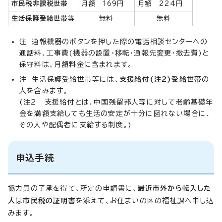
市民税非課税世帯
月額 169円
月額 224円
生活保護受給世帯等
無料
無料
注 通報機器のボタンを押した際の電話相談センターへの
通話料、工事費(機器の設置・移転・通報先変更・撤去費)と
保守料は、月額料金に含まれます。
注 生活保護受給世帯等には、
支援給付(注2)受給世帯
の
人を含みます。
(注2 支援給付とは、中国残留邦人等に対して老齢基礎年
金を満額支給しても生活の安定が十分に図れない場合に、
その人や配偶者に支給する制度。)
申込手続
協力員の了承を得て、所定の申請書に、
最近市外から転入した
人
は
市民税の証明書
を添えて、お住まいの区の福祉課へ申し込
みます。