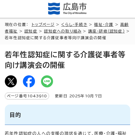
現在の位置：
トップページ
>
くらし・手続き
>
福祉・介護
>
高齢
者福祉
>
認知症
>
認知症への取り組み
>
講座・研修（認知症）
>
若年性認知症に関する介護従事者等向け講演会の開催
若年性認知症に関する介護従事者等
向け講演会の開催
ページ番号
1043910
更新日
2025
年
10
月7日
目的
若年性認知症の人への支援の現状を通じて、医療・介護・福祉