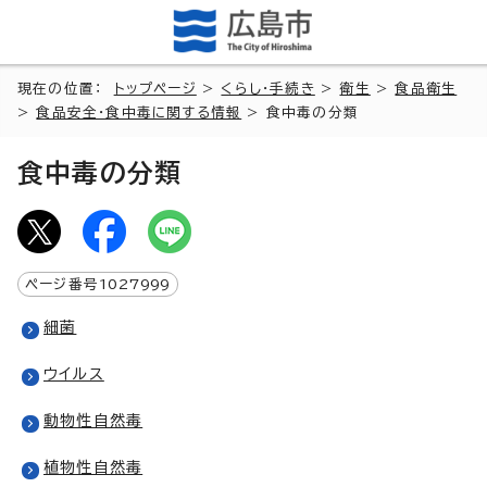
現在の位置：
トップページ
>
くらし・手続き
>
衛生
>
食品衛生
>
食品安全・食中毒に関する情報
> 食中毒の分類
食中毒の分類
ページ番号
1027999
細菌
ウイルス
動物性自然毒
植物性自然毒