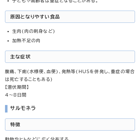
子どもや高齢者は重症となることがある。
原因となりやすい食品
生肉(肉の刺身など)
加熱不足の肉
主な症状
腹痛、下痢(水様便、血便)、発熱等(HUSを併発し、重症の場合
は死亡することもある)
【潜伏期間】
4～8日間
サルモネラ
特徴
動物やヒトなどに広く分布する。