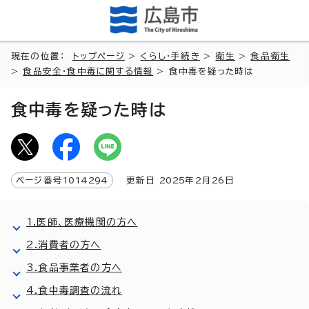
現在の位置：
トップページ
>
くらし・手続き
>
衛生
>
食品衛生
>
食品安全・食中毒に関する情報
> 食中毒を疑った時は
食中毒を疑った時は
ページ番号
1014294
更新日
2025
年2月
26
日
1.医師、医療機関の方へ
2.消費者の方へ
3.食品事業者の方へ
4.食中毒調査の流れ