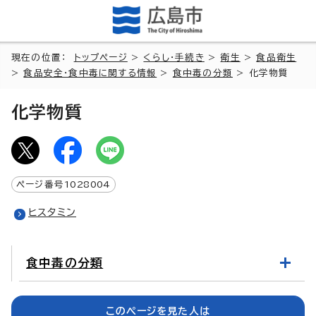
現在の位置：
トップページ
>
くらし・手続き
>
衛生
>
食品衛生
>
食品安全・食中毒に関する情報
>
食中毒の分類
> 化学物質
化学物質
ページ番号
1028004
ヒスタミン
食中毒の分類
このページを見た人は