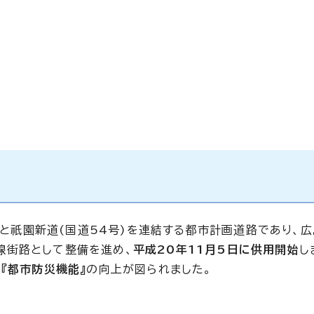
号)と祇園新道(国道54号)を連結する都市計画道路であり、
線街路として整備を進め、
平成20年11月5日に供用開始
し
や
『都市防災機能』
の向上が図られました。