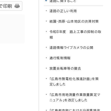
道路に関すること
で印刷
道路の正しい利用
祇園・西原・山本地区の渋滞対策
令和8年度 路上工事の抑制の取
組
道路情報ライブカメラの公開
通行規制情報
放置自転車等の撤去
「広島市無電柱化推進計画」を策
定しました
「広島市用地測量作業数量算定マ
ニュアル」を改訂しました
「広島都市部における沿道環境改