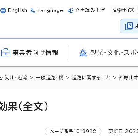
English
音声読み上げ
文字サイズ
Language
事業者向け情報
観光・文化・スポ
通・河川・港湾
>
一般道路・橋
>
道路に関すること
> 西原山本
効果（全文）
ページ番号
1018928
更新日
202