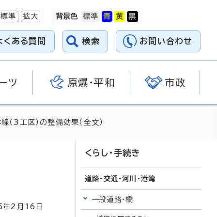
標準
拡大
背景色
よくある質問
検索
お問い合わせ
ーツ
原爆・平和
市政
線（3工区）の整備効果（全文）
くらし・手続き
道路・交通・河川・港湾
一般道路・橋
5
年2月
16
日