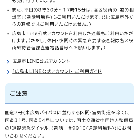
も受け付けています。
また、平日の8時30分～17時15分は、各区役所の「道の相
談室」(通話料無料)もご利用いただけます。(注:広島市外か
らの通報ではご利用いただけません。)
広島市Line公式アカウントを利用した通報もご利用いただ
けます。（ただし、休日・夜間時の緊急を要する通報は各区役
所維持管理課直通電話番号へお願いします。）
広島市LINE公式アカウント
「広島市LINE公式アカウント」ご利用ガイド
ご注意
国道2号(東広島バイパスに並行する区間・宮島街道を除く)、
国道31号、国道54号については、国土交通省中国地方整備局
の「道路緊急ダイヤル」(電話 #9910(通話料無料))にお問
い合わせください。