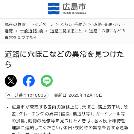
現在の位置：
トップページ
>
くらし・手続き
>
道路・交通・河川・
港湾
>
一般道路・橋
>
道路に関すること
> 道路に穴ぼこなどの
異常を見つけたら
道路に穴ぼこなどの異常を見つけた
ら
ページ番号
1018835
更新日
2025
年
12
月
15
日
広島市が管理する区内の道路上に、穴ぼこ、路上落下物、段
差、グレーチングの異常（破損、裏返り等）、ガードレール等
の損傷、動物の死骸等を見つけたときは、各区役所維持管
理課に連絡してください。休日・夜間時の緊急を要する通報