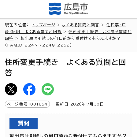
現在の位置：
トップページ
>
よくある質問と回答
>
住民票・戸
籍・証明 よくある質問と回答
>
住所変更手続き よくある質問と
回答
> 転出届は引越しの何日前から受付けてもらえますか？
(FAQID-2247～2249・2252）
住所変更手続き よくある質問と回
答
ページ番号
1001854
更新日
2026
年7月
30
日
質問
転出届は引越しの何日前から受付けてもらえますか？