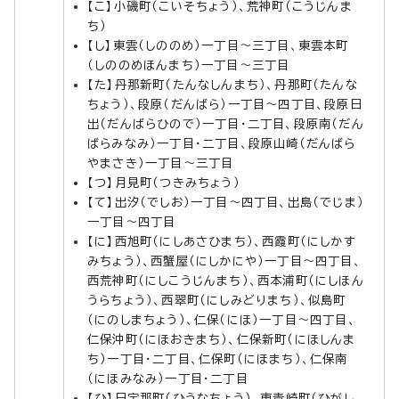
【こ】小磯町（こいそちょう）、荒神町（こうじんま
ち）
【し】東雲（しののめ）一丁目～三丁目、東雲本町
（しののめほんまち）一丁目～三丁目
【た】丹那新町（たんなしんまち）、丹那町（たんな
ちょう）、段原（だんばら）一丁目～四丁目、段原日
出（だんばらひので）一丁目・二丁目、段原南（だん
ばらみなみ）一丁目・二丁目、段原山崎（だんばら
やまさき）一丁目～三丁目
【つ】月見町（つきみちょう）
【て】出汐（でしお）一丁目～四丁目、出島（でじま）
一丁目～四丁目
【に】西旭町（にしあさひまち）、西霞町（にしかす
みちょう）、西蟹屋（にしかにや）一丁目～四丁目、
西荒神町（にしこうじんまち）、西本浦町（にしほん
うらちょう）、西翠町（にしみどりまち）、似島町
（にのしまちょう）、仁保（にほ）一丁目～四丁目、
仁保沖町（にほおきまち）、仁保新町（にほしんま
ち）一丁目・二丁目、仁保町（にほまち）、仁保南
（にほみなみ）一丁目・二丁目
【ひ】日宇那町（ひうなちょう）、東青崎町（ひがし