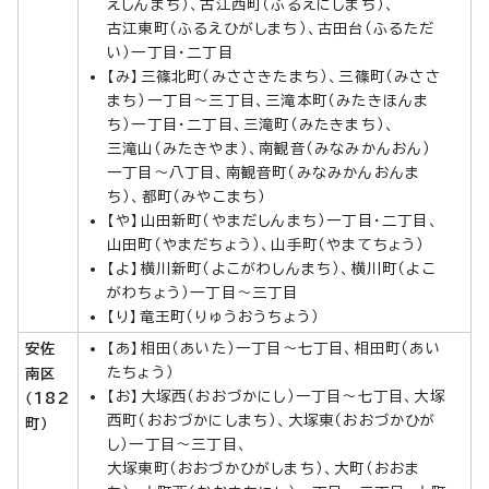
えしんまち）、古江西町（ふるえにしまち）、
古江東町（ふるえひがしまち）、古田台（ふるただ
い）一丁目・二丁目
【み】三篠北町（みささきたまち）、三篠町（みささ
まち）一丁目～三丁目、三滝本町（みたきほんま
ち）一丁目・二丁目、三滝町（みたきまち）、
三滝山（みたきやま）、南観音（みなみかんおん）
一丁目～八丁目、南観音町（みなみかんおんま
ち）、都町（みやこまち）
【や】山田新町（やまだしんまち）一丁目・二丁目、
山田町（やまだちょう）、山手町（やまてちょう）
【よ】横川新町（よこがわしんまち）、横川町（よこ
がわちょう）一丁目～三丁目
【り】竜王町（りゅうおうちょう）
安佐
【あ】相田（あいた）一丁目～七丁目、相田町（あい
たちょう）
南区
【お】大塚西（おおづかにし）一丁目～七丁目、大塚
（182
西町（おおづかにしまち）、大塚東（おおづかひが
町）
し）一丁目～三丁目、
大塚東町（おおづかひがしまち）、大町（おおま