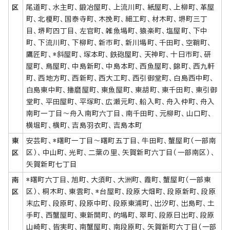
区
尾道町、水主町、鍛冶屋町、上流川町、紙屋町、上柳町、革屋
町、北榎町、国泰寺町、木挽町、細工町、材木町、堺町三丁
目、堺町四丁目、左官町、雑魚場町、猿楽町、塩屋町、下中
町、下流川町、下柳町、新市町、新川場町、千田町、空鞘町、
鷹匠町、*斜屋町、塚本町、鉄砲屋町、天神町、十日市町、研
屋町、鳥屋町、中島新町、中島本町、西魚屋町、錦町、西九軒
町、西地方町、西新町、西大工町、西引御堂町、白島西中町、
白島東中町、播磨屋町、東魚屋町、東胡町、東千田町、東引御
堂町、平田屋町、平塚町、広瀬元町、船入町、舟入仲町、舟入
南町一丁目～舟入南町六丁目、南千田町、元柳町、山口町、
横堀町、横町、吉島羽衣町、吉島本町
東
安芸町、*曙町一丁目～曙町五丁目、牛田町、蟹屋町（一部南
区
区）、中山町、光町、二葉の里、矢賀新町六丁目（一部南区）、
矢賀新町七丁目
南
*曙町六丁目、旭町、大須町、大洲町、霞町、蟹屋町（一部東
区
区）、桐木町、東雲町、*台屋町、段原大畑町、段原新町、段原
末広町、段原町、段原中町、段原東浦町、出汐町、出島町、土
手町、西蟹屋町、東新開町、的場町、翠町、段原日出町、段原
山崎町、皆実町、南蟹屋町、南段原町、矢賀新町六丁目（一部