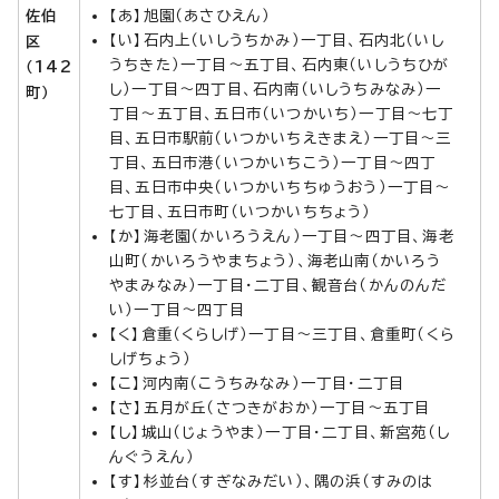
佐伯
【あ】旭園（あさひえん）
【い】石内上（いしうちかみ）一丁目、石内北（いし
区
うちきた）一丁目～五丁目、石内東（いしうちひが
（142
し）一丁目～四丁目、石内南（いしうちみなみ）一
町）
丁目～五丁目、五日市（いつかいち）一丁目～七丁
目、五日市駅前（いつかいちえきまえ）一丁目～三
丁目、五日市港（いつかいちこう）一丁目～四丁
目、五日市中央（いつかいちちゅうおう）一丁目～
七丁目、五日市町（いつかいちちょう）
【か】海老園（かいろうえん）一丁目～四丁目、海老
山町（かいろうやまちょう）、海老山南（かいろう
やまみなみ）一丁目・二丁目、観音台（かんのんだ
い）一丁目～四丁目
【く】倉重（くらしげ）一丁目～三丁目、倉重町（くら
しげちょう）
【こ】河内南（こうちみなみ）一丁目・二丁目
【さ】五月が丘（さつきがおか）一丁目～五丁目
【し】城山（じょうやま）一丁目・二丁目、新宮苑（し
んぐうえん）
【す】杉並台（すぎなみだい）、隅の浜（すみのは