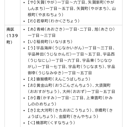
【や】矢賀（やが）一丁目～六丁目、矢賀新町（やが
しんまち）一丁目～五丁目、矢賀町（やがまち）、山
根町（やまねちょう）
【わ】若草町（わかくさちょう）
南区
【あ】青崎（あおさき）一丁目・二丁目、旭（あさひ）
一丁目～三丁目
（139
【い】稲荷町（いなりまち）
町）
【う】宇品海岸（うじなかいがん）一丁目～三丁目、
宇品神田（うじなかんだ）一丁目～五丁目、宇品西
（うじなにし）一丁目～六丁目、宇品東（うじなひ
がし）一丁目～七丁目、宇品町（うじなまち）、宇品
御幸（うじなみゆき）一丁目～五丁目
【え】猿猴橋町（えんこうばしちょう）
【お】黄金山町（おうごんざんちょう）、大須賀町
（おおすがちょう）、大州（おおず）一丁目～五丁目
【か】霞（かすみ）一丁目・二丁目、上東雲町（かみ
しののめちょう）
【き】北大河町（きたおおこうちょう）、京橋町（き
ょうばしちょう）、金屋町（きんやちょう）
【く】楠那町（くすなちょう）