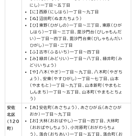
にし）一丁目～五丁目
【に】西原（にしはら）一丁目～九丁目
【ぬ】沼田町（ぬまたちょう）
【ひ】東野（ひがしの）一丁目～三丁目、東原（ひが
しはら）一丁目～三丁目、毘沙門台（びしゃもんだ
い）一丁目～四丁目、毘沙門台東（びしゃもんだい
ひがし）一丁目・二丁目
【ふ】古市（ふるいち）一丁目～四丁目
【み】緑井（みどりい）一丁目～八丁目、緑井町（み
どりいちょう）
【や】八木（やぎ）一丁目～九丁目、八木町（やぎち
ょう）、安東（やすひがし）一丁目～七丁目、山本
（やまもと）一丁目～九丁目、山本新町（やまもと
しんまち）一丁目～五丁目、山本町（やまもとちょ
う）
安佐
【あ】安佐町（あさちょう）、あさひが丘（あさひが
おか）一丁目～九丁目
北区
【お】大林（おおばやし）一丁目～四丁目、大林町
（120
（おおばやしちょう）、小河原町（おがわらちょ
町）
う）、落合（おちあい）一丁目～五丁目、落合町（お