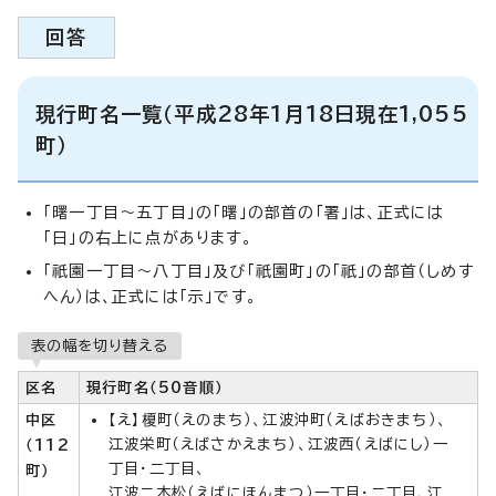
回答
現行町名一覧（平成28年1月18日現在1,055
町）
「曙一丁目～五丁目」の「曙」の部首の「署」は、正式には
「日」の右上に点があります。
「祇園一丁目～八丁目」及び「祇園町」の「祇」の部首（しめす
へん）は、正式には「示」です。
表の幅を切り替える
区名
現行町名
（50音順）
中区
【え】榎町（えのまち）、江波沖町（えばおきまち）、
江波栄町（えばさかえまち）、江波西（えばにし）一
（112
丁目・二丁目、
町）
江波二本松（えばにほんまつ）一丁目・二丁目、江