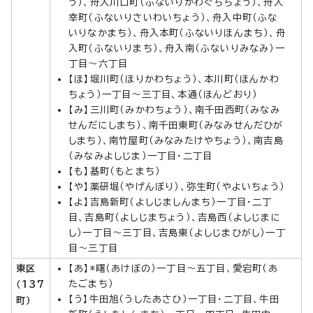
う）、舟入川口町（ふないりかわぐちちょう）、舟入
幸町（ふないりさいわいちょう）、舟入中町（ふな
いりなかまち）、舟入本町（ふないりほんまち）、舟
入町（ふないりまち）、舟入南（ふないりみなみ）一
丁目～六丁目
【ほ】堀川町（ほりかわちょう）、本川町（ほんかわ
ちょう）一丁目～三丁目、本通（ほんどおり）
【み】三川町（みかわちょう）、南千田西町（みなみ
せんだにしまち）、南千田東町（みなみせんだひが
しまち）、南竹屋町（みなみたけやちょう）、南吉島
（みなみよしじま）一丁目・二丁目
【も】基町（もとまち）
【や】薬研堀（やげんぼり）、弥生町（やよいちょう）
【よ】吉島新町（よしじましんまち）一丁目・二丁
目、吉島町（よしじまちょう）、吉島西（よしじまに
し）一丁目～三丁目、吉島東（よしじまひがし）一丁
目～三丁目
東区
【あ】*曙（あけぼの）一丁目～五丁目、愛宕町（あ
たごまち）
（137
【う】牛田旭（うしたあさひ）一丁目・二丁目、牛田
町）