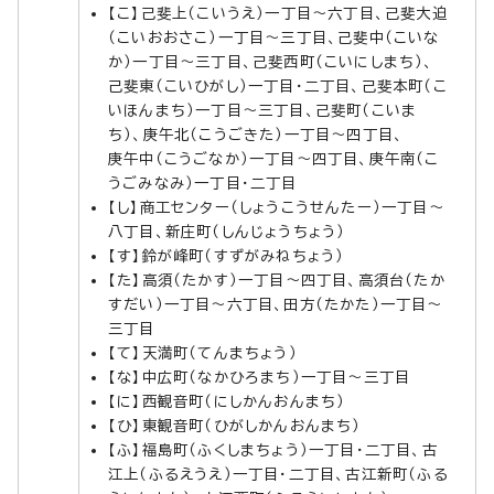
【こ】己斐上（こいうえ）一丁目～六丁目、己斐大迫
（こいおおさこ）一丁目～三丁目、己斐中（こいな
か）一丁目～三丁目、己斐西町（こいにしまち）、
己斐東（こいひがし）一丁目・二丁目、己斐本町（こ
いほんまち）一丁目～三丁目、己斐町（こいま
ち）、庚午北（こうごきた）一丁目～四丁目、
庚午中（こうごなか）一丁目～四丁目、庚午南（こ
うごみなみ）一丁目・二丁目
【し】商工センター（しょうこうせんたー）一丁目～
八丁目、新庄町（しんじょうちょう）
【す】鈴が峰町（すずがみねちょう）
【た】高須（たかす）一丁目～四丁目、高須台（たか
すだい）一丁目～六丁目、田方（たかた）一丁目～
三丁目
【て】天満町（てんまちょう）
【な】中広町（なかひろまち）一丁目～三丁目
【に】西観音町（にしかんおんまち）
【ひ】東観音町（ひがしかんおんまち）
【ふ】福島町（ふくしまちょう）一丁目・二丁目、古
江上（ふるえうえ）一丁目・二丁目、古江新町（ふる