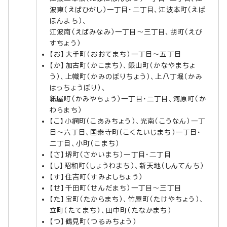
波東（えばひがし）一丁目・二丁目、江波本町（えば
ほんまち）、
江波南（えばみなみ）一丁目～三丁目、胡町（えび
すちょう）
【お】大手町（おおてまち）一丁目～五丁目
【か】加古町（かこまち）、銀山町（かなやまちょ
う）、上幟町（かみのぼりちょう）、上八丁堀（かみ
はっちょうぼり）、
紙屋町（かみやちょう）一丁目・二丁目、河原町（か
わらまち）
【こ】小網町（こあみちょう）、光南（こうなん）一丁
目～六丁目、国泰寺町（こくたいじまち）一丁目・
二丁目、小町（こまち）
【さ】堺町（さかいまち）一丁目・二丁目
【し】昭和町（しょうわまち）、新天地（しんてんち）
【す】住吉町（すみよしちょう）
【せ】千田町（せんだまち）一丁目～三丁目
【た】宝町（たからまち）、竹屋町（たけやちょう）、
立町（たてまち）、田中町（たなかまち）
【つ】鶴見町（つるみちょう）