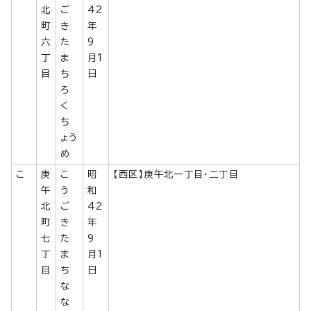
北
ご
42
町
き
年
六
た
9
丁
ま
月1
目
ち
日
ろ
く
ち
ょう
め
こ
庚
こ
昭
【西区】庚午北一丁目・二丁目
午
う
和
北
ご
42
町
き
年
七
た
9
丁
ま
月1
目
ち
日
な
な