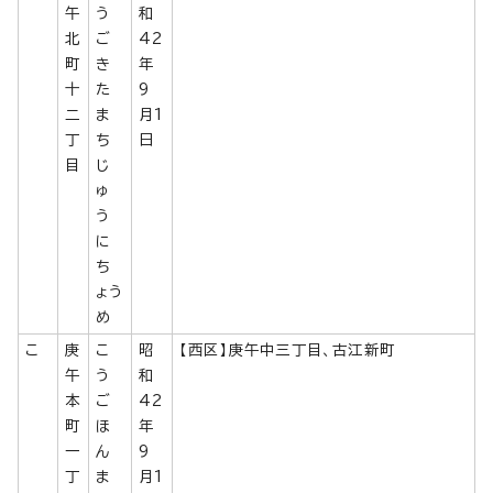
午
う
和
北
ご
42
町
き
年
十
た
9
二
ま
月1
丁
ち
日
目
じ
ゅ
う
に
ち
ょう
め
こ
庚
こ
昭
【西区】庚午中三丁目、古江新町
午
う
和
本
ご
42
町
ほ
年
一
ん
9
丁
ま
月1