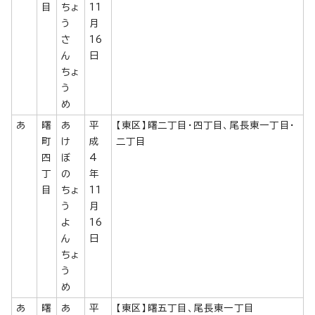
目
ちょ
11
う
月
さ
16
ん
日
ちょ
う
め
あ
曙
あ
平
【東区】曙二丁目・四丁目、尾長東一丁目・
町
け
成
二丁目
四
ぼ
4
丁
の
年
目
ちょ
11
う
月
よ
16
ん
日
ちょ
う
め
あ
曙
あ
平
【東区】曙五丁目、尾長東一丁目