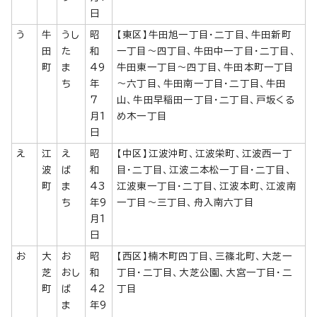
日
う
牛
うし
昭
【東区】牛田旭一丁目・二丁目、牛田新町
田
た
和
一丁目～四丁目、牛田中一丁目・二丁目、
町
ま
49
牛田東一丁目～四丁目、牛田本町一丁目
ち
年
～六丁目、牛田南一丁目・二丁目、牛田
7
山、牛田早稲田一丁目・二丁目、戸坂くる
月1
め木一丁目
日
え
江
え
昭
【中区】江波沖町、江波栄町、江波西一丁
波
ば
和
目・二丁目、江波二本松一丁目・二丁目、
町
ま
43
江波東一丁目・二丁目、江波本町、江波南
ち
年9
一丁目～三丁目、舟入南六丁目
月1
日
お
大
お
昭
【西区】楠木町四丁目、三篠北町、大芝一
芝
おし
和
丁目・二丁目、大芝公園、大宮一丁目・二
町
ば
42
丁目
ま
年9