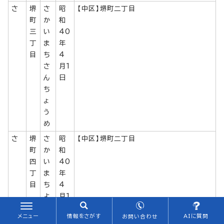
さ
堺
さ
昭
【中区】堺町二丁目
町
か
和
三
い
40
丁
ま
年
目
ち
4
さ
月1
ん
日
ち
ょ
う
め
さ
堺
さ
昭
【中区】堺町二丁目
町
か
和
四
い
40
丁
ま
年
目
ち
4
よ
月1
ん
日
メニュー
情報をさがす
AIに質問
お問い合わせ
ち