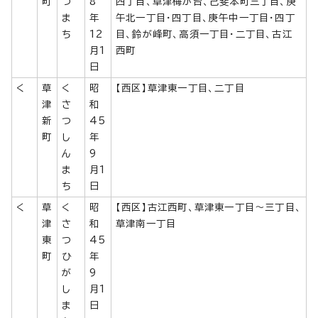
町
つ
8
四丁目、草津梅が台、己斐本町三丁目、庚
ま
年
午北一丁目・四丁目、庚午中一丁目・四丁
ち
12
目、鈴が峰町、高須一丁目・二丁目、古江
月1
西町
日
く
草
く
昭
【西区】草津東一丁目、二丁目
津
さ
和
新
つ
45
町
し
年
ん
9
ま
月1
ち
日
く
草
く
昭
【西区】古江西町、草津東一丁目～三丁目、
津
さ
和
草津南一丁目
東
つ
45
町
ひ
年
が
9
し
月1
ま
日