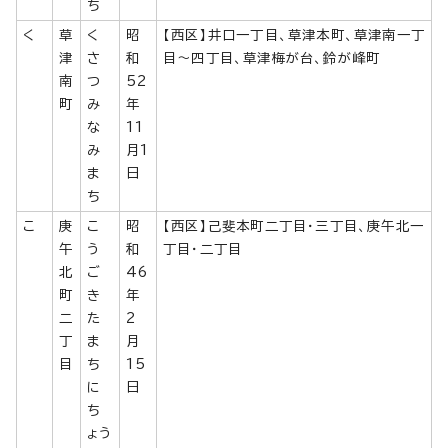
ち
く
草
く
昭
【西区】井口一丁目、草津本町、草津南一丁
津
さ
和
目～四丁目、草津梅が台、鈴が峰町
南
つ
52
町
み
年
な
11
み
月1
ま
日
ち
こ
庚
こ
昭
【西区】己斐本町二丁目・三丁目、庚午北一
午
う
和
丁目・二丁目
北
ご
46
町
き
年
二
た
2
丁
ま
月
目
ち
15
に
日
ち
ょう