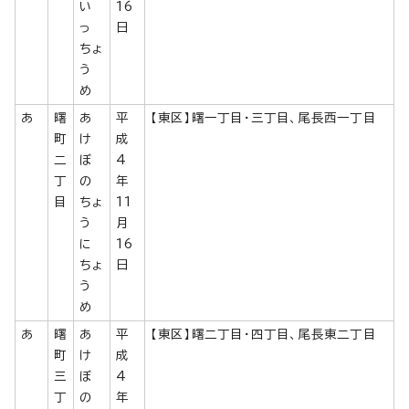
い
16
っ
日
ちょ
う
め
あ
曙
あ
平
【東区】曙一丁目・三丁目、尾長西一丁目
町
け
成
二
ぼ
4
丁
の
年
目
ちょ
11
う
月
に
16
ちょ
日
う
め
あ
曙
あ
平
【東区】曙二丁目・四丁目、尾長東二丁目
町
け
成
三
ぼ
4
丁
の
年