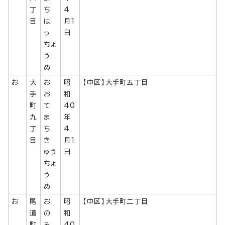
丁
ち
4
目
は
月1
っ
日
ちょ
う
め
お
大
お
昭
【中区】大手町五丁目
手
お
和
町
て
40
九
ま
年
丁
ち
4
目
き
月1
ゅう
日
ちょ
う
め
お
尾
お
昭
【中区】大手町二丁目
道
の
和
町
み
40