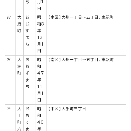
ち
月1
日
お
大
お
昭
【南区】大州一丁目～五丁目、東駅町
須
お
和8
町
す
年
ま
12
ち
月1
日
お
大
お
昭
【南区】大州一丁目～五丁目、東駅町
洲
お
和
町
ず
47
ま
年
ち
11
月1
日
お
大
お
昭
【中区】大手町三丁目
手
お
和
町
て
40
六
ま
年