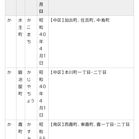
月
日
か
水
か
昭
【中区】加古町、住吉町、中島町
主
こ
和
町
ま
40
ち
年
4
月1
日
か
鍛
か
昭
【中区】本川町一丁目・二丁目
冶
じ
和
屋
や
40
町
ち
年
ょう
4
月1
日
か
霞
か
昭
【南区】西霞町、東霞町、霞一丁目・二丁目
町
す
和
み
55