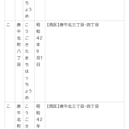
ち
ょう
め
こ
庚
こ
昭
【西区】庚午北三丁目・四丁目
午
う
和
北
ご
42
町
き
年
八
た
9
丁
ま
月1
目
ち
日
は
っ
ち
ょう
め
こ
庚
こ
昭
【西区】庚午北三丁目・四丁目
午
う
和
北
ご
42
町
き
年