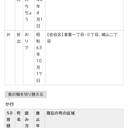
ち
年
ちょ
4
う
月1
日
お
折
お
昭
【佐伯区】倉重一丁目・三丁目、城山二丁
出
り
和
目
で
63
年
10
月
17
日
表の幅を切り替える
か行
50
町
読
廃
現在の町の区域
音
名
み
止
順
方
年