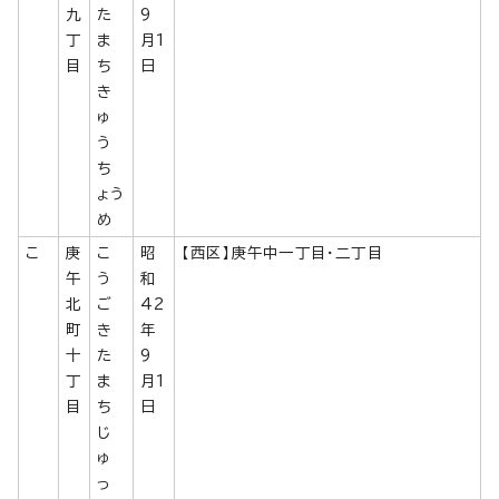
九
た
9
丁
ま
月1
目
ち
日
き
ゅ
う
ち
ょう
め
こ
庚
こ
昭
【西区】庚午中一丁目・二丁目
午
う
和
北
ご
42
町
き
年
十
た
9
丁
ま
月1
目
ち
日
じ
ゅ
っ