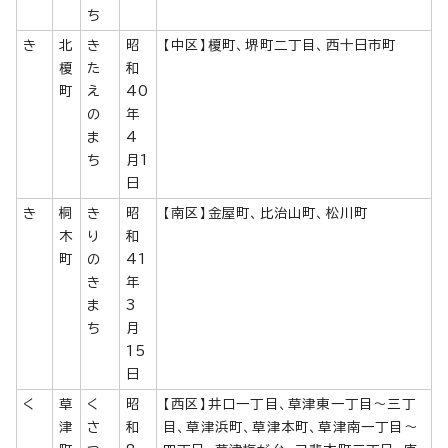
ち
き
北
き
昭
【中区】榎町、堺町二丁目、西十日市町
榎
た
和
町
え
40
の
年
ま
4
ち
月1
日
き
桐
き
昭
【南区】金屋町、比治山町、松川町
木
り
和
町
の
41
き
年
ま
3
ち
月
15
日
く
草
く
昭
【西区】井口一丁目、草津東一丁目～三丁
津
さ
和
目、草津浜町、草津本町、草津南一丁目～