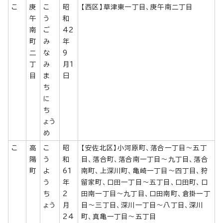
こ
庚
こ
昭
【西区】草津東一丁目、庚午南二丁目
午
う
和
南
ご
42
町
み
年
二
な
9
丁
み
月1
目
ま
日
ち
に
ち
ょう
め
こ
高
こ
昭
【安佐北区】小河原町、落合一丁目～五丁
陽
う
和
目、落合町、落合南一丁目～九丁目、落合
町
よ
61
南町、上深川町、亀崎一丁目～四丁目、狩
う
年
留家町、口田一丁目～五丁目、口田町、口
ち
2
田南一丁目～九丁目、口田南町、倉掛一丁
ょう
月
目～三丁目、深川一丁目～八丁目、深川
24
町、真亀一丁目～五丁目