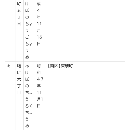
町
け
成
五
ぼ
4
丁
の
年
目
ちょ
11
う
月
ご
16
ちょ
日
う
め
あ
曙
あ
昭
【南区】東駅町
町
け
和
六
ぼ
47
丁
の
年
目
ちょ
11
う
月1
ろく
日
ちょ
う
め