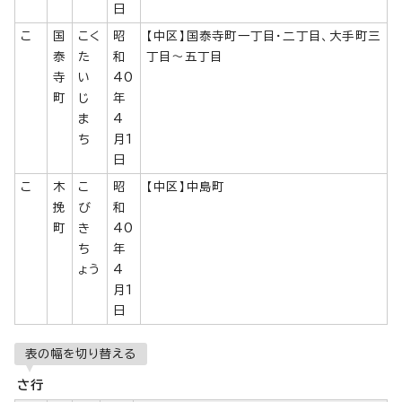
日
こ
国
こく
昭
【中区】国泰寺町一丁目・二丁目、大手町三
泰
た
和
丁目～五丁目
寺
い
40
町
じ
年
ま
4
ち
月1
日
こ
木
こ
昭
【中区】中島町
挽
び
和
町
き
40
ち
年
ょう
4
月1
日
表の幅を切り替える
さ行