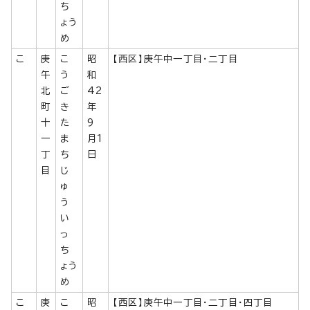
ち
ょう
め
こ
庚
こ
昭
【西区】庚午中一丁目・二丁目
午
う
和
北
ご
42
町
き
年
十
た
9
一
ま
月1
丁
ち
日
目
じ
ゅ
う
い
っ
ち
ょう
め
こ
庚
こ
昭
【西区】庚午中一丁目・二丁目・四丁目