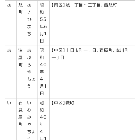
あ
旭
あ
昭
【南区】旭一丁目～三丁目、西旭町
町
さ
和
ひ
55
ま
年6
ち
月1
日
あ
油
あ
昭
【中区】十日市町一丁目、猫屋町、本川町
屋
ぶ
和
一丁目
町
ら
40
や
年
ちょ
4
う
月1
日
い
石
い
昭
【中区】幟町
見
わ
和
屋
み
40
町
や
年
ちょ
4
う
月1