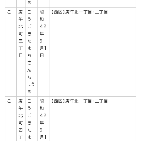
め
こ
庚
こ
昭
【西区】庚午北一丁目・二丁目
午
う
和
北
ご
42
町
き
年
三
た
9
丁
ま
月1
目
ち
日
さ
ん
ち
ょう
め
こ
庚
こ
昭
【西区】庚午北一丁目・二丁目
午
う
和
北
ご
42
町
き
年
四
た
9
丁
ま
月1