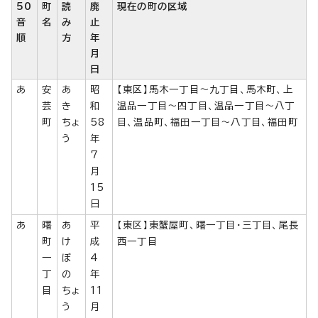
50
町
読
廃
現在の町の区域
音
名
み
止
順
方
年
月
日
あ
安
あ
昭
【東区】馬木一丁目～九丁目、馬木町、上
芸
き
和
温品一丁目～四丁目、温品一丁目～八丁
町
ちょ
58
目、温品町、福田一丁目～八丁目、福田町
う
年
7
月
15
日
あ
曙
あ
平
【東区】東蟹屋町、曙一丁目・三丁目、尾長
町
け
成
西一丁目
一
ぼ
4
丁
の
年
目
ちょ
11
う
月