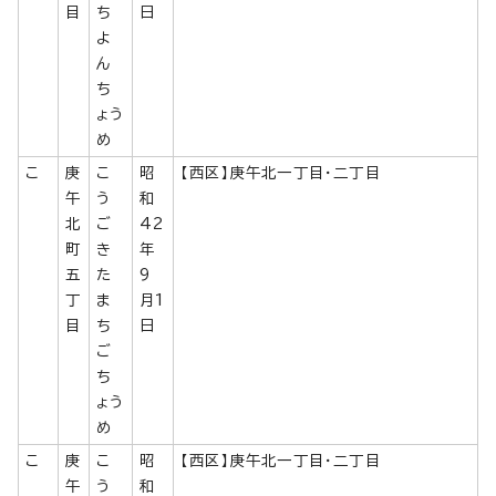
目
ち
日
よ
ん
ち
ょう
め
こ
庚
こ
昭
【西区】庚午北一丁目・二丁目
午
う
和
北
ご
42
町
き
年
五
た
9
丁
ま
月1
目
ち
日
ご
ち
ょう
め
こ
庚
こ
昭
【西区】庚午北一丁目・二丁目
午
う
和