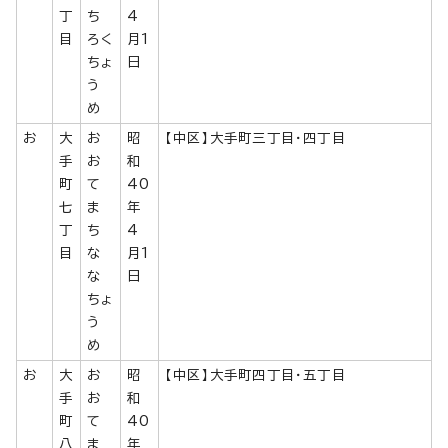
丁
ち
4
目
ろく
月1
ちょ
日
う
め
お
大
お
昭
【中区】大手町三丁目・四丁目
手
お
和
町
て
40
七
ま
年
丁
ち
4
目
な
月1
な
日
ちょ
う
め
お
大
お
昭
【中区】大手町四丁目・五丁目
手
お
和
町
て
40
八
ま
年