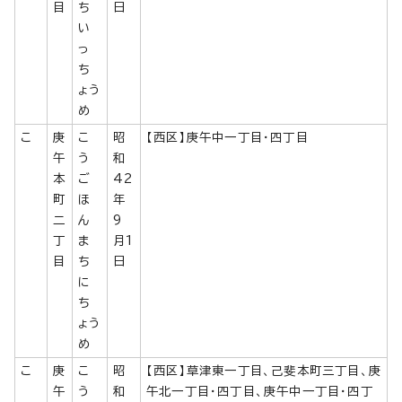
目
ち
日
い
っ
ち
ょう
め
こ
庚
こ
昭
【西区】庚午中一丁目・四丁目
午
う
和
本
ご
42
町
ほ
年
二
ん
9
丁
ま
月1
目
ち
日
に
ち
ょう
め
こ
庚
こ
昭
【西区】草津東一丁目、己斐本町三丁目、庚
午
う
和
午北一丁目・四丁目、庚午中一丁目・四丁