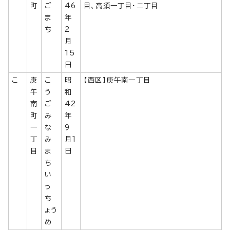
町
ご
46
目、高須一丁目・二丁目
ま
年
ち
2
月
15
日
こ
庚
こ
昭
【西区】庚午南一丁目
午
う
和
南
ご
42
町
み
年
一
な
9
丁
み
月1
目
ま
日
ち
い
っ
ち
ょう
め