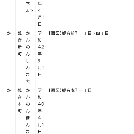
ち
年
ょう
4
月1
日
か
観
か
昭
【西区】観音新町一丁目～四丁目
音
ん
和
新
の
42
町
ん
年
し
9
ん
月1
ま
日
ち
か
観
か
昭
【西区】観音本町一丁目
音
ん
和
本
の
40
町
ん
年
ほ
4
ん
月1
ま
日