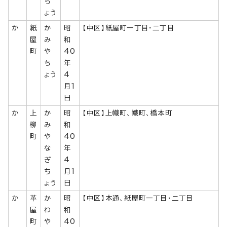
ち
ょう
か
紙
か
昭
【中区】紙屋町一丁目・二丁目
屋
み
和
町
や
40
ち
年
ょう
4
月1
日
か
上
か
昭
【中区】上幟町、幟町、橋本町
柳
み
和
町
や
40
な
年
ぎ
4
ち
月1
ょう
日
か
革
か
昭
【中区】本通、紙屋町一丁目・二丁目
屋
わ
和
町
や
40