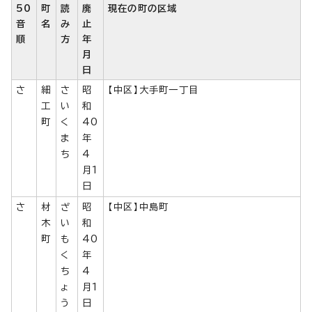
50
町
読
廃
現在の町の区域
音
名
み
止
順
方
年
月
日
さ
細
さ
昭
【中区】大手町一丁目
工
い
和
町
く
40
ま
年
ち
4
月1
日
さ
材
ざ
昭
【中区】中島町
木
い
和
町
も
40
く
年
ち
4
ょ
月1
う
日