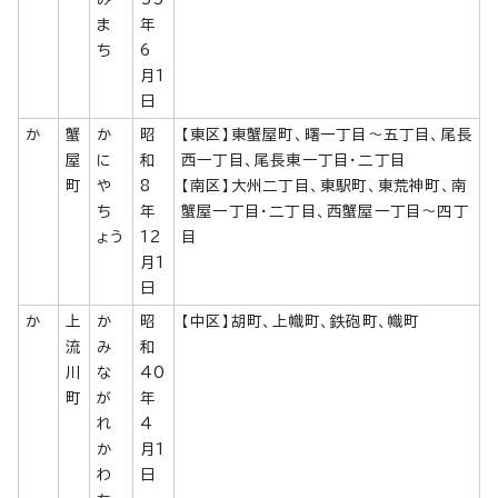
ま
年
ち
6
月1
日
か
蟹
か
昭
【東区】東蟹屋町、曙一丁目～五丁目、尾長
屋
に
和
西一丁目、尾長東一丁目・二丁目
町
や
8
【南区】大州二丁目、東駅町、東荒神町、南
ち
年
蟹屋一丁目・二丁目、西蟹屋一丁目～四丁
ょう
12
目
月1
日
か
上
か
昭
【中区】胡町、上幟町、鉄砲町、幟町
流
み
和
川
な
40
町
が
年
れ
4
か
月1
わ
日