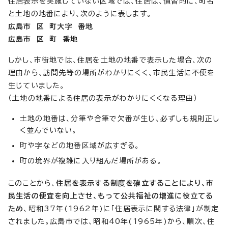
住居表示を実施していない区域では、住居は、慣習的に、町名
と土地の地番により、次のように表します。
広島市 区 町大字 番地
広島市 区 町 番地
しかし、市街地では、住居を土地の地番で表示した場合、次の
理由から、訪問先等の場所がわかりにくく、市民生活に不便を
生じていました。
（土地の地番による住居の表示がわかりにくくなる理由）
土地の地番は、分筆や合筆で欠番が生じ、必ずしも規則正し
く並んでいない。
町や字などの地番区域が広すぎる。
町の境界が複雑に入り組んだ場所がある。
このことから、
住居を表示する制度を確立することにより、市
民生活の便宜を向上させ、もって公共福祉の増進に役立てる
ため
、昭和37年(1962年)に「住居表示に関する法律」が制定
されました。広島市では、昭和40年(1965年)から、順次、住