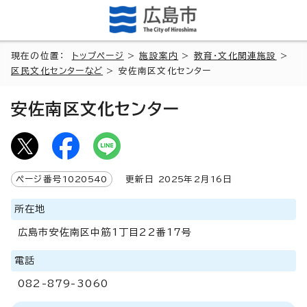
現在の位置：
トップページ
>
施設案内
>
教育・文化関連施設
>
区民文化センターなど
> 安佐南区文化センター
安佐南区文化センター
ページ番号
1020540
更新日
2025
年2月
16
日
所在地
広島市安佐南区中筋1丁目22番17号
電話
082-879-3060