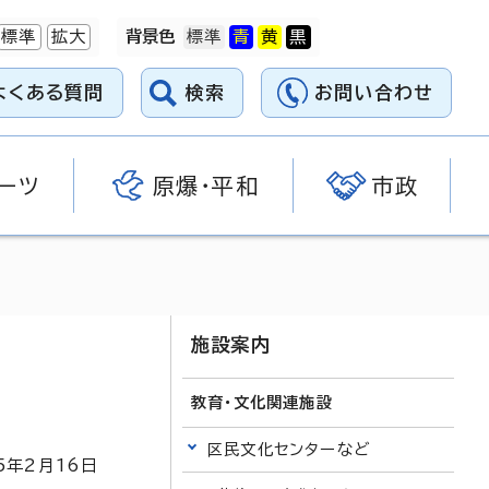
標準
拡大
背景色
よくある質問
検索
お問い合わせ
ーツ
原爆・平和
市政
施設案内
教育・文化関連施設
区民文化センターなど
5
年2月
16
日