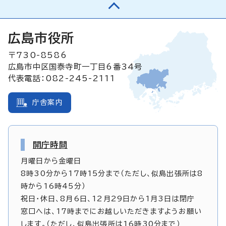
広島市役所
〒730-8586
広島市中区国泰寺町一丁目6番34号
代表電話：082-245-2111
庁舎案内
開庁時間
月曜日から金曜日
8時30分から17時15分まで（ただし、似島出張所は8
時から16時45分）
祝日・休日、8月6日、12月29日から1月3日は閉庁
窓口へは、17時までにお越しいただきますようお願い
します。（ただし、似島出張所は16時30分まで）