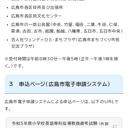
広島市各区役所及び出張所
広島市各区民文化センター
広島市の一部公民館（中央、竹屋、福田、二葉、牛田、仁保、
草津、古田、古市、祇園、船越、八幡東、五日市、五日市中央）
合人社ウェンディひと・まちプラザ（広島市まちづくり市民
交流プラザ）
※受付時間は午前8時30分～午後5時（正午～午後1時を除
く。）です。
3 申込ページ（広島市電子申請システム）
広島市電子申請システムによる申込ページは、以下のURLで
す。
令和5年度小学校英語専科指導教員選考試験
（外部