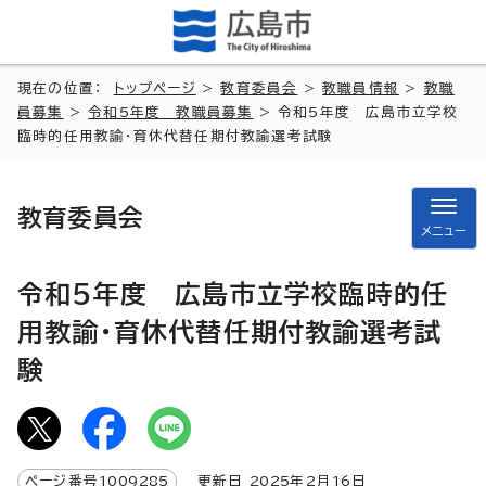
現在の位置：
トップページ
>
教育委員会
>
教職員情報
>
教職
員募集
>
令和5年度 教職員募集
> 令和5年度 広島市立学校
臨時的任用教諭・育休代替任期付教諭選考試験
教育委員会
メニュー
令和5年度 広島市立学校臨時的任
用教諭・育休代替任期付教諭選考試
験
ページ番号
1009285
更新日
2025
年2月
16
日