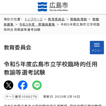
現在の位置：
トップページ
>
教育委員会
>
教職員情報
>
教職
員募集
>
令和5年度 教職員募集
> 令和5年度広島市立学校臨
時的任用教諭等選考試験
教育委員会
メニュー
令和5年度広島市立学校臨時的任用
教諭等選考試験
ページ番号
1009279
更新日
2025
年2月
16
日