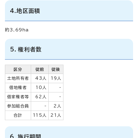
4.地区面積
約3.69ha
5．権利者数
区分
従前
従後
土地所有者
43人
19人
借地権者
10人
‐
借家権者等
62人
‐
参加組合員
‐
2人
合計
115人
21人
6．施行期間