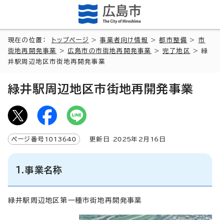
現在の位置：
トップページ
>
事業者向け情報
>
都市整備
>
市
街地再開発事業
>
広島市の市街地再開発事業
>
完了地区
> 緑
井駅周辺地区市街地再開発事業
緑井駅周辺地区市街地再開発事業
ページ番号
1013640
更新日
2025
年2月
16
日
1.事業名称
緑井駅周辺地区第一種市街地再開発事業