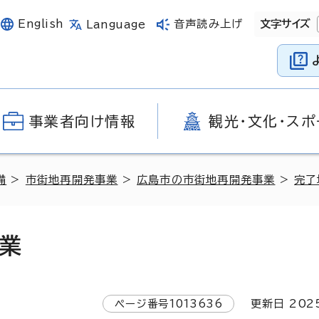
English
音声読み上げ
文字サイズ
Language
事業者向け情報
観光・文化・スポ
備
>
市街地再開発事業
>
広島市の市街地再開発事業
>
完了
業
ページ番号
1013636
更新日
202