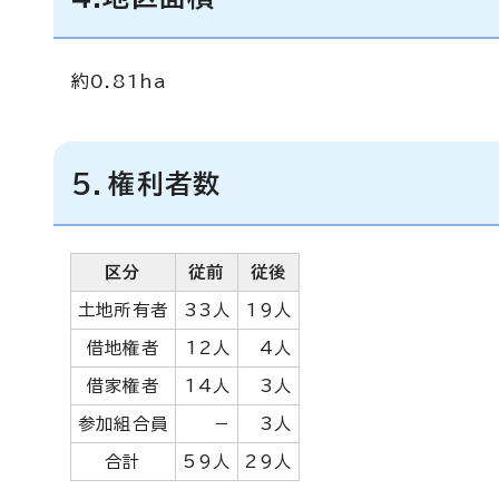
約0.81ha
5．権利者数
区分
従前
従後
土地所有者
33人
19人
借地権者
12人
4人
借家権者
14人
3人
参加組合員
－
3人
合計
59人
29人