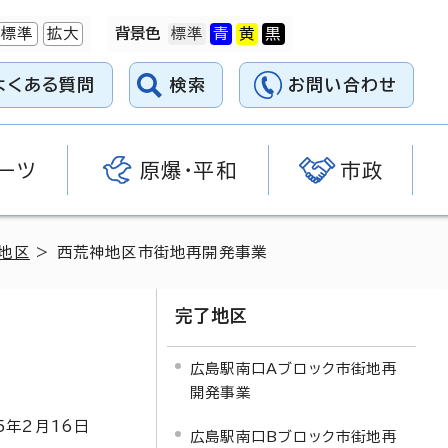
標準
拡大
背景色
よくある質問
検索
お問い合わせ
ーツ
原爆・平和
市政
地区
> 西荒神地区市街地再開発事業
完了地区
広島駅南口Aブロック市街地再
開発事業
5
年2月
16
日
広島駅南口Bブロック市街地再