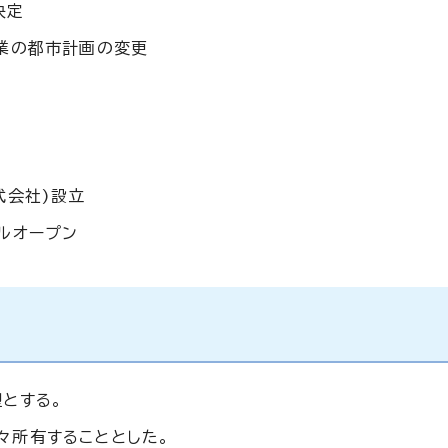
決定
事業の都市計画の変更
式会社)設立
ルオープン
とする。
々所有することとした。