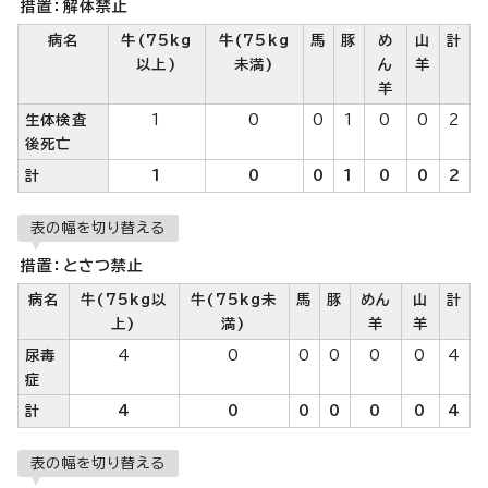
措置：解体禁止
病名
牛(75kg
牛(75kg
馬
豚
め
山
計
以上)
未満)
ん
羊
羊
生体検査
1
0
0
1
0
0
2
後死亡
計
1
0
0
1
0
0
2
表の幅を切り替える
措置：とさつ禁止
病名
牛(75kg以
牛(75kg未
馬
豚
めん
山
計
上)
満)
羊
羊
尿毒
4
0
0
0
0
0
4
症
計
4
0
0
0
0
0
4
表の幅を切り替える