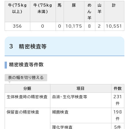
牛(75kg
牛(75kg
馬
豚
め
山
計
以上)
未満)
ん
羊
羊
356
0
0
10,175
8
2
10,551
3 精密検査等
精密検査等件数
表の幅を切り替える
分類
項目
件数
生体検査時の精密検査
血液・生化学検査等
231
件
保留畜の精密検査
細菌検査
198
件
理化学検査
5件