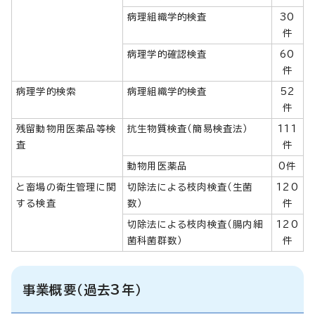
病理組織学的検査
30
件
病理学的確認検査
60
件
病理学的検索
病理組織学的検査
52
件
残留動物用医薬品等検
抗生物質検査（簡易検査法）
111
査
件
動物用医薬品
0件
と畜場の衛生管理に関
切除法による枝肉検査（生菌
120
する検査
数）
件
切除法による枝肉検査（腸内細
120
菌科菌群数）
件
事業概要（過去3年）