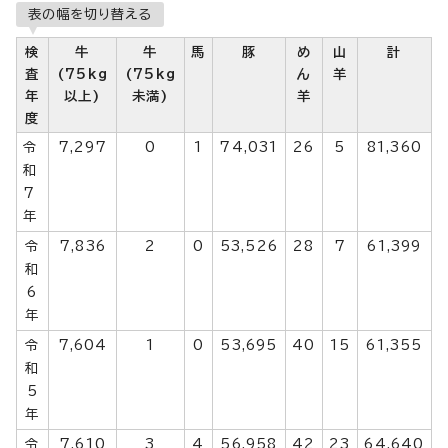
表の幅を切り替える
検
牛
牛
馬
豚
め
山
計
査
(75kg
(75kg
ん
羊
年
以上)
未満)
羊
度
令
7,297
0
1
74,031
26
5
81,360
和
7
年
令
7,836
2
0
53,526
28
7
61,399
和
6
年
令
7,604
1
0
53,695
40
15
61,355
和
5
年
令
7,610
3
4
56,958
42
23
64,640