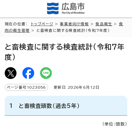
現在の位置：
トップページ
>
事業者向け情報
>
食品衛生
>
食
肉の衛生管理
> と畜検査に関する検査統計（令和7年度）
と畜検査に関する検査統計（令和7年
度）
ページ番号
1023056
更新日
2026
年6月
12
日
1 と畜検査頭数（過去5年）
（単位：頭数）