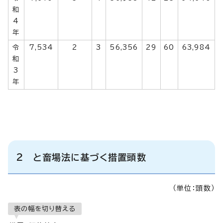
和
4
年
令
7,534
2
3
56,356
29
60
63,984
和
3
年
2 と畜場法に基づく措置頭数
（単位：頭数）
表の幅を切り替える