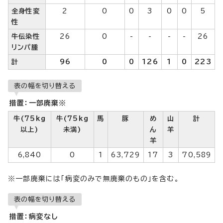
全身性変
2
0
0
3
0
0
5
性
牛伝染性
26
0
-
-
-
-
26
リンパ腫
計
96
0
0
126
1
0
223
表の幅を切り替える
措置：一部廃棄※
牛(75kg
牛(75kg
馬
豚
め
山
計
以上)
未満)
ん
羊
羊
6,840
0
1
63,729
17
3
70,589
※一部廃棄には「病変のみで無廃棄のもの」を含む。
表の幅を切り替える
措置：病変なし