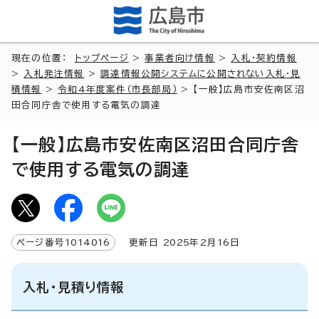
現在の位置：
トップページ
>
事業者向け情報
>
入札・契約情報
>
入札発注情報
>
調達情報公開システムに公開されない入札・見
積情報
>
令和4年度案件（市長部局）
> 【一般】広島市安佐南区沼
田合同庁舎で使用する電気の調達
【一般】広島市安佐南区沼田合同庁舎
で使用する電気の調達
ページ番号
1014016
更新日
2025
年2月
16
日
入札・見積り情報