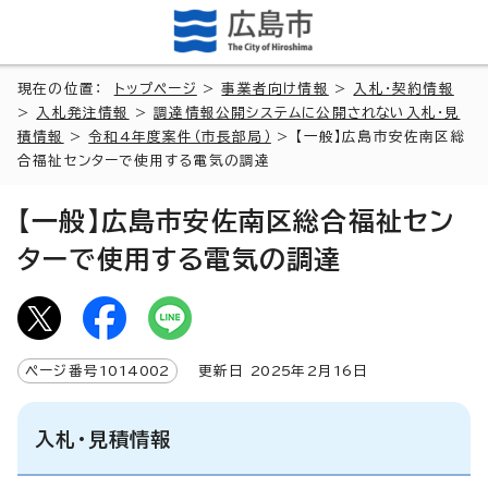
現在の位置：
トップページ
>
事業者向け情報
>
入札・契約情報
>
入札発注情報
>
調達情報公開システムに公開されない入札・見
積情報
>
令和4年度案件（市長部局）
> 【一般】広島市安佐南区総
合福祉センターで使用する電気の調達
【一般】広島市安佐南区総合福祉セン
ターで使用する電気の調達
ページ番号
1014002
更新日
2025
年2月
16
日
入札・見積情報