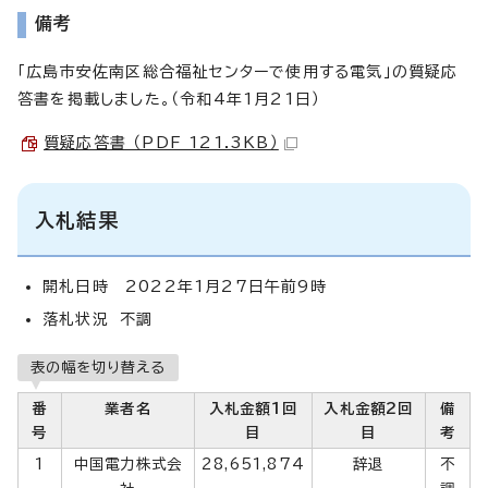
備考
「広島市安佐南区総合福祉センターで使用する電気」の質疑応
答書を掲載しました。（令和4年1月21日）
質疑応答書 （PDF 121.3KB）
入札結果
開札日時 2022年1月27日午前9時
落札状況 不調
表の幅を切り替える
番
業者名
入札金額1回
入札金額2回
備
号
目
目
考
1
中国電力株式会
28,651,874
辞退
不