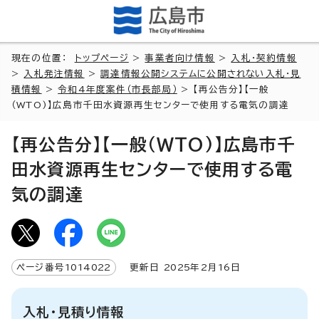
現在の位置：
トップページ
>
事業者向け情報
>
入札・契約情報
>
入札発注情報
>
調達情報公開システムに公開されない入札・見
積情報
>
令和4年度案件（市長部局）
> 【再公告分】【一般
（WTO)】広島市千田水資源再生センターで使用する電気の調達
【再公告分】【一般（WTO)】広島市千
田水資源再生センターで使用する電
気の調達
ページ番号
1014022
更新日
2025
年2月
16
日
入札・見積り情報