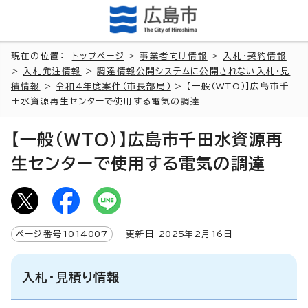
現在の位置：
トップページ
>
事業者向け情報
>
入札・契約情報
>
入札発注情報
>
調達情報公開システムに公開されない入札・見
積情報
>
令和4年度案件（市長部局）
> 【一般（WTO）】広島市千
田水資源再生センターで使用する電気の調達
【一般（WTO）】広島市千田水資源再
生センターで使用する電気の調達
ページ番号
1014007
更新日
2025
年2月
16
日
入札・見積り情報