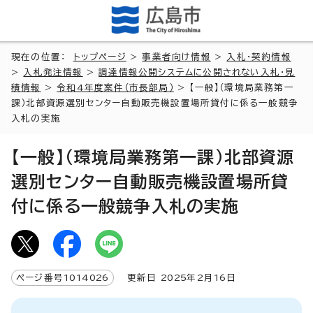
現在の位置：
トップページ
>
事業者向け情報
>
入札・契約情報
>
入札発注情報
>
調達情報公開システムに公開されない入札・見
積情報
>
令和4年度案件（市長部局）
> 【一般】（環境局業務第一
課）北部資源選別センター自動販売機設置場所貸付に係る一般競争
入札の実施
【一般】（環境局業務第一課）北部資源
選別センター自動販売機設置場所貸
付に係る一般競争入札の実施
ページ番号
1014026
更新日
2025
年2月
16
日