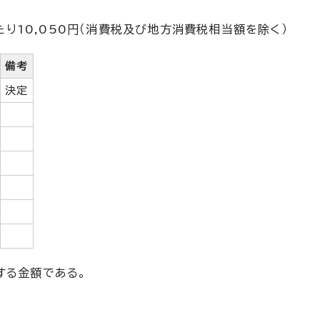
たり10,050円（消費税及び地方消費税相当額を除く）
備考
決定
する金額である。