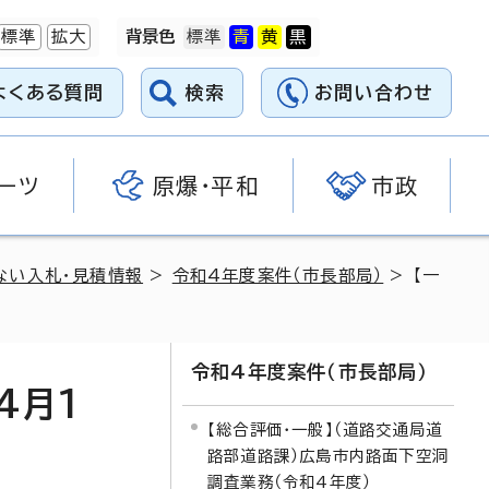
標準
拡大
背景色
よくある質問
検索
お問い合わせ
ーツ
原爆・平和
市政
ない入札・見積情報
>
令和4年度案件（市長部局）
> 【一
令和4年度案件（市長部局）
4月1
【総合評価・一般】（道路交通局道
路部道路課）広島市内路面下空洞
調査業務（令和4年度）