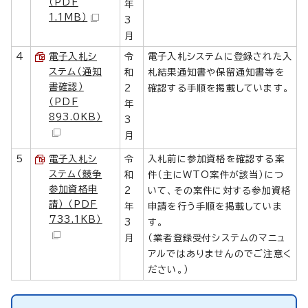
（PDF
年
1.1MB）
3
月
4
電子入札シ
令
電子入札システムに登録された入
ステム（通知
和
札結果通知書や保留通知書等を
書確認）
2
確認する手順を掲載しています。
（PDF
年
893.0KB）
3
月
5
電子入札シ
令
入札前に参加資格を確認する案
ステム（競争
和
件（主にWTO案件が該当）につ
参加資格申
2
いて、その案件に対する参加資格
請） （PDF
年
申請を行う手順を掲載していま
733.1KB）
3
す。
月
（業者登録受付システムのマニュ
アルではありませんのでご注意く
ださい。）