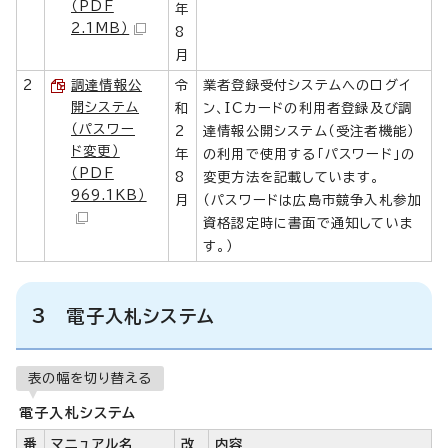
（PDF
年
2.1MB）
8
月
2
調達情報公
令
業者登録受付システムへのログイ
開システム
和
ン、ICカードの利用者登録及び調
（パスワー
2
達情報公開システム（受注者機能）
ド変更）
年
の利用で使用する「パスワード」の
（PDF
8
変更方法を記載しています。
969.1KB）
月
（パスワードは広島市競争入札参加
資格認定時に書面で通知していま
す。）
3 電子入札システム
表の幅を切り替える
電子入札システム
番
マニュアル名
改
内容