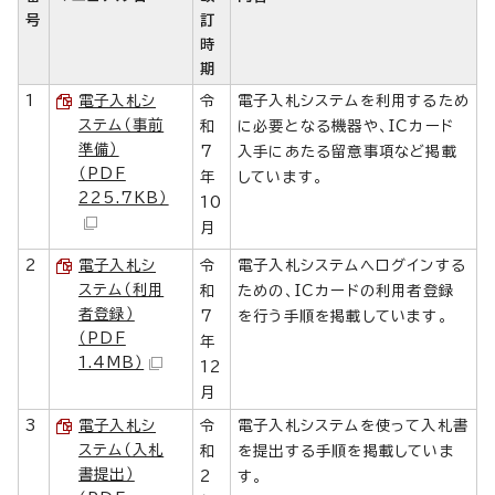
号
訂
時
期
1
電子入札シ
令
電子入札システムを利用するため
ステム（事前
和
に必要となる機器や、ICカード
準備）
7
入手にあたる留意事項など掲載
（PDF
年
しています。
225.7KB）
10
月
2
電子入札シ
令
電子入札システムへログインする
ステム（利用
和
ための、ICカードの利用者登録
者登録）
7
を行う手順を掲載しています。
（PDF
年
1.4MB）
12
月
3
電子入札シ
令
電子入札システムを使って入札書
ステム（入札
和
を提出する手順を掲載していま
書提出）
2
す。