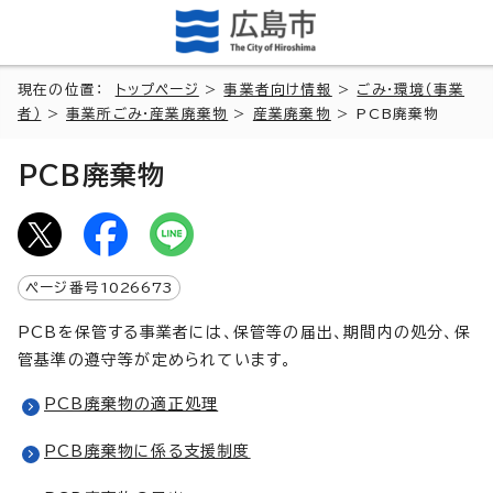
現在の位置：
トップページ
>
事業者向け情報
>
ごみ・環境（事業
者）
>
事業所ごみ・産業廃棄物
>
産業廃棄物
> PCB廃棄物
PCB廃棄物
ページ番号
1026673
PCBを保管する事業者には、保管等の届出、期間内の処分、保
管基準の遵守等が定められています。
PCB廃棄物の適正処理
PCB廃棄物に係る支援制度